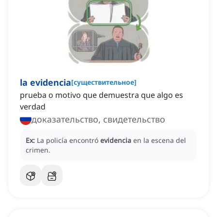
la evidencia
[
существительное
]
prueba o motivo que demuestra que algo es
verdad
доказательство, свидетельство
Ex:
La policía encontró
evidencia
en la escena del
crimen.