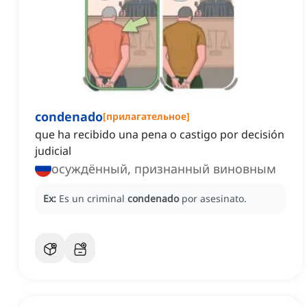
condenado
[
прилагательное
]
que ha recibido una pena o castigo por decisión
judicial
осуждённый, признанный виновным
Ex:
Es un criminal
condenado
por asesinato.