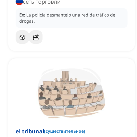
сеть торговли
Ex:
La policía desmanteló una red de tráfico de
drogas.
el tribunal
[
существительное
]