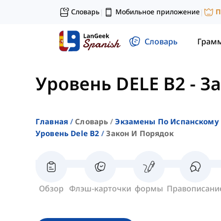
Словарь
Мобильное приложение
П
|
|
Словарь
Грам
Уровень DELE B2
-
За
Главная
Словарь
Экзамены По Испанскому 
Уровень Dele B2
Закон И Порядок
Обзор
Флэш-карточки
формы
Правописани