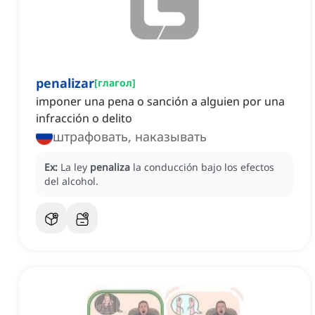
penalizar
[
глагол
]
imponer una pena o sanción a alguien por una
infracción o delito
штрафовать, наказывать
Ex:
La ley
penaliza
la conducción bajo los efectos
del alcohol.