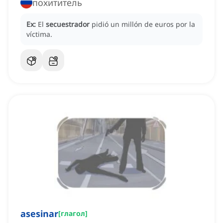
похититель
Ex:
El
secuestrador
pidió un millón de euros por la
víctima.
asesinar
[
глагол
]