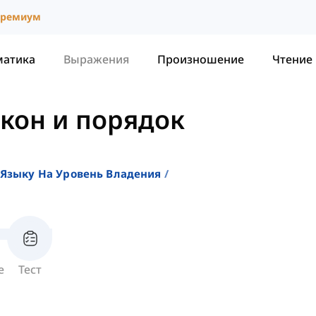
ремиум
матика
Выражения
Произношение
Чтение
кон и порядок
Языку На Уровень Владения
е
Тест