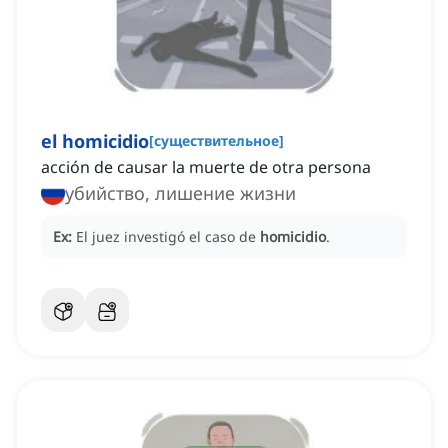
el homicidio
[
существительное
]
acción de causar la muerte de otra persona
убийство, лишение жизни
Ex:
El juez investigó el caso de
homicidio
.