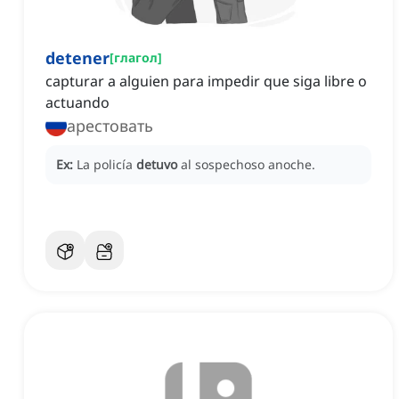
detener
[
глагол
]
capturar a alguien para impedir que siga libre o
actuando
арестовать
Ex:
La policía
detuvo
al sospechoso anoche.