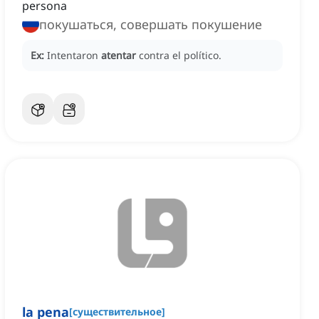
persona
покушаться, совершать покушение
Ex:
Intentaron
atentar
contra el político.
la pena
[
существительное
]