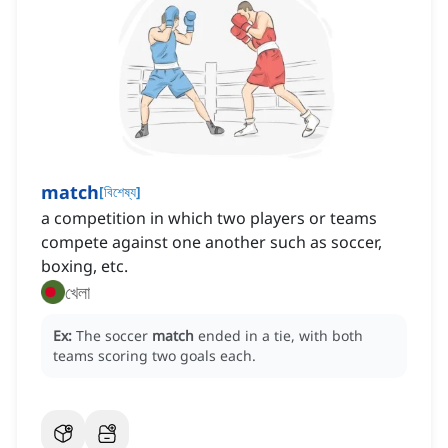
match
[
বিশেষ্য
]
a competition in which two players or teams
compete against one another such as soccer,
boxing, etc.
খেলা
Ex:
The soccer
match
ended in a tie, with both
teams scoring two goals each.