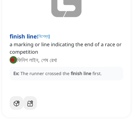
finish line
[
বিশেষ্য
]
a marking or line indicating the end of a race or
competition
ফিনিশ লাইন, শেষ রেখা
Ex:
The runner crossed the
finish line
first.