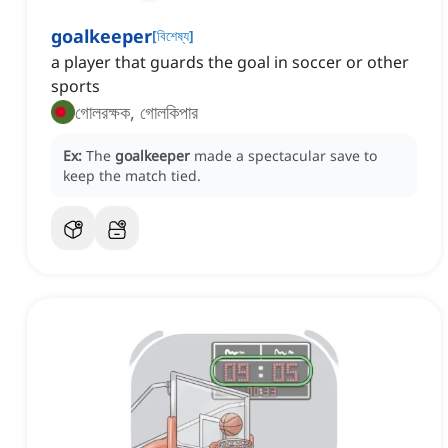
goalkeeper
[
বিশেষ্য
]
a player that guards the goal in soccer or other
sports
গোলরক্ষক, গোলকিপার
Ex:
The
goalkeeper
made a spectacular save to
keep the match tied.