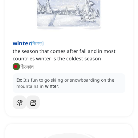
winter
[
বিশেষ্য
]
the season that comes after fall and in most
countries winter is the coldest season
শীতকাল
Ex:
It's fun to go skiing or snowboarding on the
mountains in
winter
.