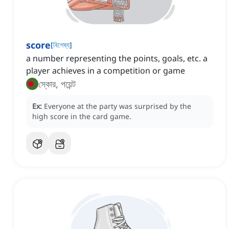
score
[
বিশেষ্য
]
a number representing the points, goals, etc. a
player achieves in a competition or game
স্কোর, পয়েন্ট
Ex:
Everyone at the party was surprised by the
high score in the card game.