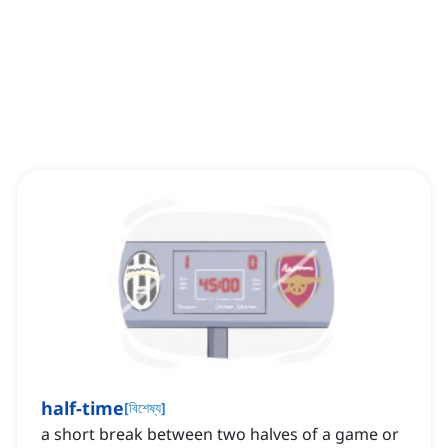
half-time
[
বিশেষ্য
]
a short break between two halves of a game or