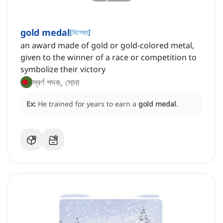
gold medal
[
বিশেষ্য
]
an award made of gold or gold-colored metal,
given to the winner of a race or competition to
symbolize their victory
স্বর্ণ পদক, সোনা
Ex:
He trained for years to earn a
gold medal
.