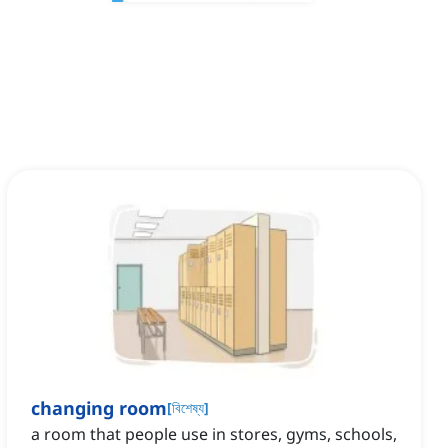
changing room
[
বিশেষ্য
]
a room that people use in stores, gyms, schools,