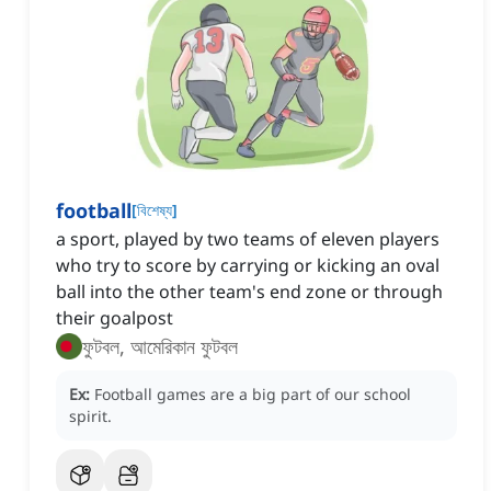
football
[
বিশেষ্য
]
a sport, played by two teams of eleven players
who try to score by carrying or kicking an oval
ball into the other team's end zone or through
their goalpost
ফুটবল, আমেরিকান ফুটবল
Ex:
Football games are a big part of our school
spirit.