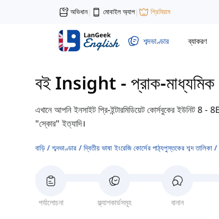
অভিধান
মোবাইল অ্যাপ
প্রিমিয়াম
|
|
শব্দভাণ্ডার
ব্যাকরণ
বই Insight - প্রাক-মাধ্যমিক
এখানে আপনি ইনসাইট প্রি-ইন্টারমিডিয়েট কোর্সবুকের ইউনিট 8 - 8B 
"স্কোর" ইত্যাদি।
বাড়ি
শব্দভাণ্ডার
দ্বিতীয় ভাষা ইংরেজি কোর্সের পাঠ্যপুস্তকের শব্দ তালিকা
পর্যালোচনা
ফ্ল্যাশকার্ডসমূহ
বানান