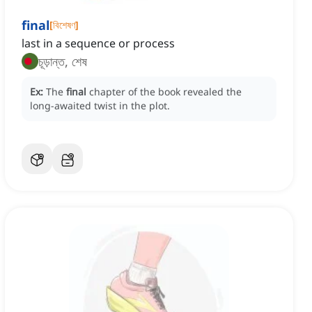
final
[
বিশেষণ
]
last in a sequence or process
চূড়ান্ত, শেষ
Ex:
The
final
chapter of the book revealed the
long-awaited twist in the plot.