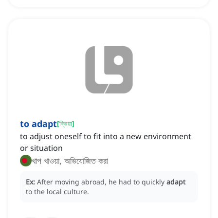
to adapt
[
ক্রিয়া
]
to adjust oneself to fit into a new environment
or situation
খাপ খাওয়া, অভিযোজিত করা
Ex:
After moving abroad, he had to quickly
adapt
to the local culture.