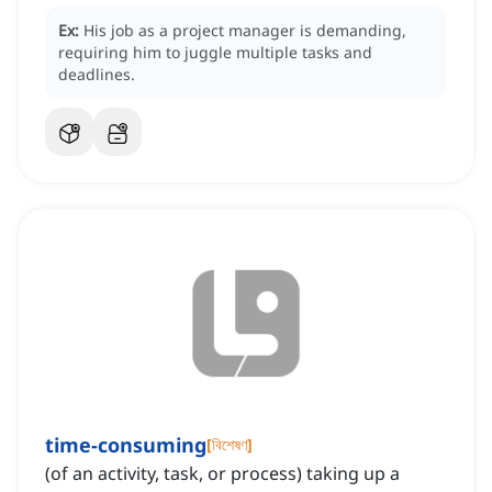
Ex:
His job as a project manager is demanding,
requiring him to juggle multiple tasks and
deadlines.
time-consuming
[
বিশেষণ
]
(of an activity, task, or process) taking up a