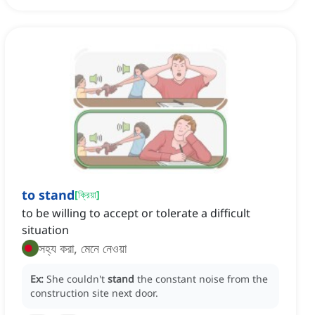
to stand
[
ক্রিয়া
]
to be willing to accept or tolerate a difficult
situation
সহ্য করা, মেনে নেওয়া
Ex:
She couldn't
stand
the constant noise from the
construction site next door.