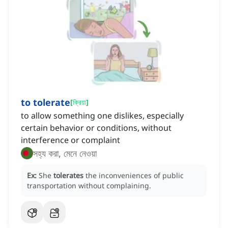
to tolerate
[
ক্রিয়া
]
to allow something one dislikes, especially
certain behavior or conditions, without
interference or complaint
সহ্য করা, মেনে নেওয়া
Ex:
She
tolerates
the inconveniences of public
transportation without complaining.