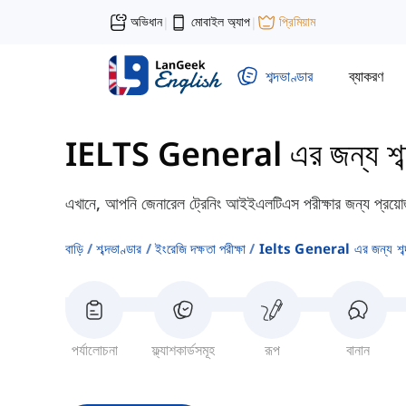
অভিধান
মোবাইল অ্যাপ
প্রিমিয়াম
|
|
শব্দভাণ্ডার
ব্যাকরণ
IELTS General এর জন্য শব্দভ
এখানে, আপনি জেনারেল ট্রেনিং আইইএলটিএস পরীক্ষার জন্য প্রয়োজনীয
বাড়ি
শব্দভাণ্ডার
ইংরেজি দক্ষতা পরীক্ষা
Ielts General এর জন্য শব্দভ
পর্যালোচনা
ফ্ল্যাশকার্ডসমূহ
রূপ
বানান