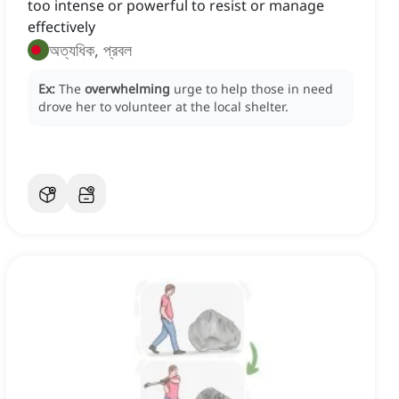
too intense or powerful to resist or manage
effectively
অত্যধিক, প্রবল
Ex:
The
overwhelming
urge to help those in need
drove her to volunteer at the local shelter.