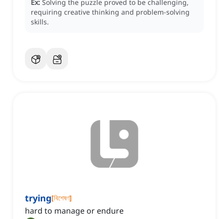
Ex:
Solving the puzzle proved to be challenging,
requiring creative thinking and problem-solving
skills.
trying
[
বিশেষণ
]
hard to manage or endure