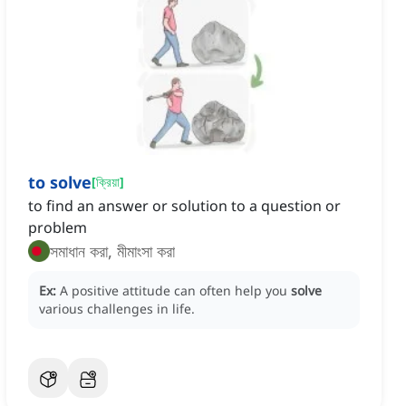
to solve
[
ক্রিয়া
]
to find an answer or solution to a question or
problem
সমাধান করা, মীমাংসা করা
Ex:
A positive attitude can often help you
solve
various challenges in life.