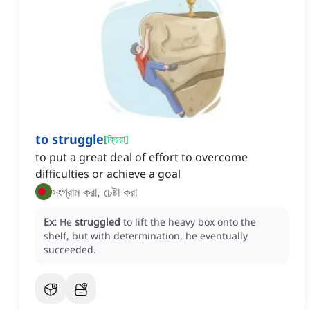
to struggle
[
ক্রিয়া
]
to put a great deal of effort to overcome
difficulties or achieve a goal
সংগ্রাম করা, চেষ্টা করা
Ex:
He
struggled
to lift the heavy box onto the
shelf, but with determination, he eventually
succeeded.