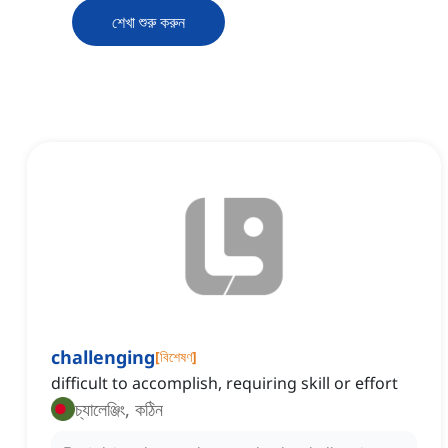
শেখা শুরু করুন
challenging
[
বিশেষণ
]
difficult to accomplish, requiring skill or effort
চ্যালেঞ্জিং, কঠিন