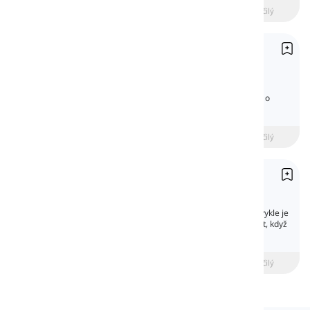
beginner
Středně pokročilý
Pokročilý
Budoucí čas prostý
Future Simple
Budoucí čas prostý hovoří o akcích, které se
stanou později. V této lekci se naučíte mluvit o
budoucnosti v angličtině pomocí „will“.
beginner
Středně pokročilý
Pokročilý
Přítomný čas průběhový
Present Continuous
Přítomný průběhový čas je základní čas. Obvykle je
to jeden z prvních časů, které se začnete učit, když
poprvé začnete studovat angličtinu.
beginner
Středně pokročilý
Pokročilý