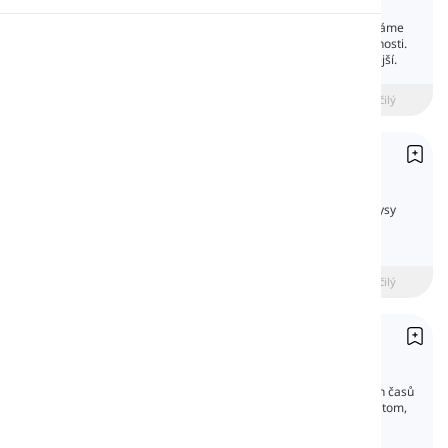
Future with 'Going to'
Cokoli po teď je budoucnost a v angličtině máme
Výslovnost
mnoho způsobů a časů, jak mluvit o budoucnosti.
Některé jsou základnější a některé pokročilejší.
Čtení
beginner
Středně pokročilý
Pokročilý
Přítomný Čas Jednoduchý
Present Simple
V této lekci se naučíte všechny gramatické rysy
přítomného času prostého v angličtině a
seznámíte se s jeho použitím.
beginner
Středně pokročilý
Pokročilý
Minulý čas prostý
Past Simple
Minulý čas prostý je jedním z nejdůležitějších časů
v angličtině. Často ho používáme k hovoru o tom,
co se stalo předtím.