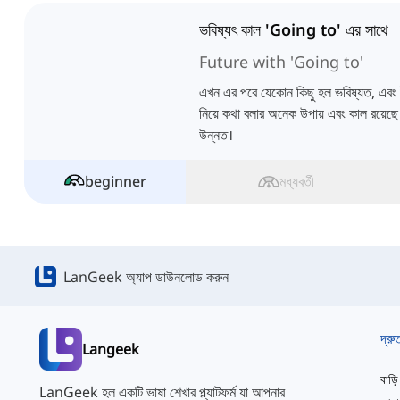
ভবিষ্যৎ কাল 'Going to' এর সাথে
Future with 'Going to'
এখন এর পরে যেকোন কিছু হল ভবিষ্যত, এবং 
নিয়ে কথা বলার অনেক উপায় এবং কাল রয়ে
উন্নত।
beginner
মধ্যবর্তী
LanGeek অ্যাপ ডাউনলোড করুন
দ্রু
Langeek
বাড়ি
LanGeek হল একটি ভাষা শেখার প্ল্যাটফর্ম যা আপনার