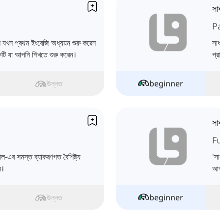
সা
P
যখন প্রথম ইংরেজি অধ্যয়ন শুরু করেন
সা
কটি যা আপনি শিখতে শুরু করেন।
প্
উন্নত
beginner
সা
F
ল-এর সমস্ত ব্যাকরণগত বৈশিষ্ট্য
'সা
ন।
আপ
উন্নত
beginner