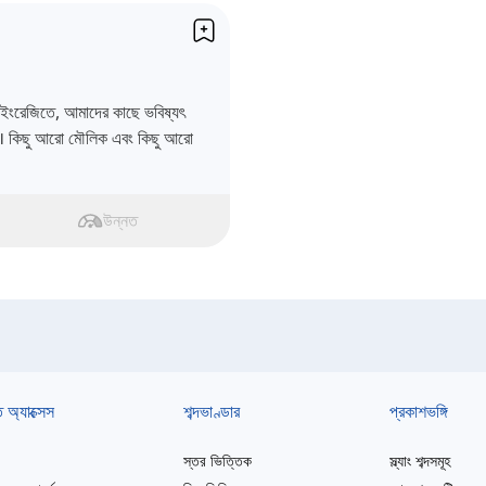
ইংরেজিতে, আমাদের কাছে ভবিষ্যৎ
ছে। কিছু আরো মৌলিক এবং কিছু আরো
উন্নত
ত অ্যাক্সেস
শব্দভাণ্ডার
প্রকাশভঙ্গি
স্তর ভিত্তিক
স্ল্যাং শব্দসমূহ