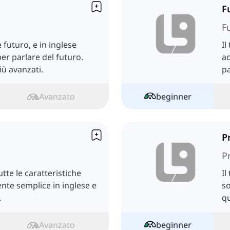
F
F
 futuro, e in inglese
Il
r parlare del futuro.
ac
iù avanzati.
pa
Avanzato
beginner
P
P
tte le caratteristiche
Il
nte semplice in inglese e
so
.
qu
Avanzato
beginner