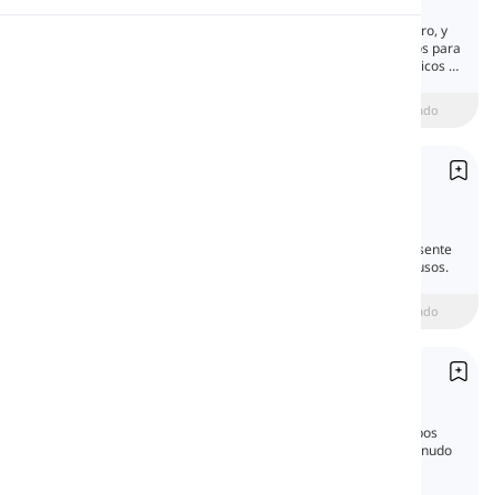
Future with 'Going to'
Todo lo que venga después de ahora es futuro, y
Pronunciación
en inglés, tenemos muchas formas y tiempos para
hablar sobre el futuro. Algunos son más básicos y
otros más avanzados.
Lectura
beginner
Intermedio
Avanzado
Presente simple
Present Simple
En esta lección, aprenderás todas las
características gramaticales del tiempo presente
simple en inglés y te familiarizarás con sus usos.
beginner
Intermedio
Avanzado
Pasado sSimple
Past Simple
El tiempo pasado simple es uno de los tiempos
más importantes en inglés. Lo usamos a menudo
para hablar sobre lo que sucedió antes.