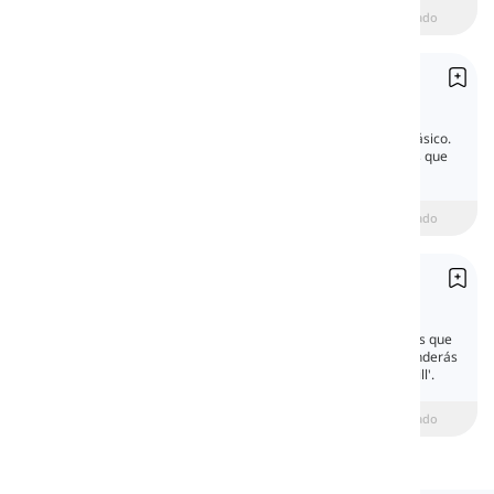
beginner
Intermedio
Avanzado
Presente continuo
Present Continuous
El tiempo presente continuo es un tiempo básico.
Usualmente es uno de los primeros tiempos que
empiezas a aprender cuando comienzas a
estudiar inglés.
beginner
Intermedio
Avanzado
Futuro simple
Future Simple
El tiempo futuro simple habla sobre acciones que
sucederán más tarde. En esta lección, aprenderás
a hablar sobre el futuro en inglés usando 'will'.
beginner
Intermedio
Avanzado