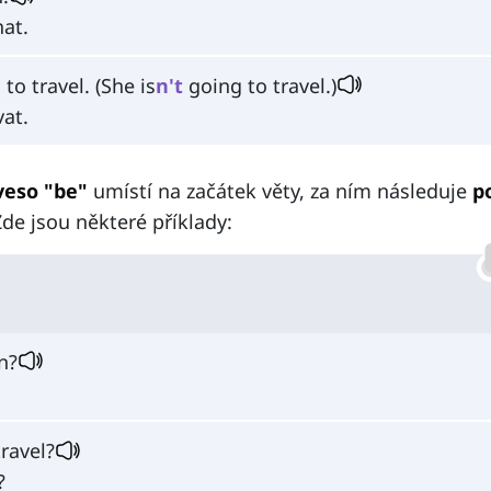
at.
to travel. (She is
n't
going to travel.)
vat.
veso "be"
umístí na začátek věty, za ním následuje
p
Zde jsou některé příklady:
n?
ravel?
?