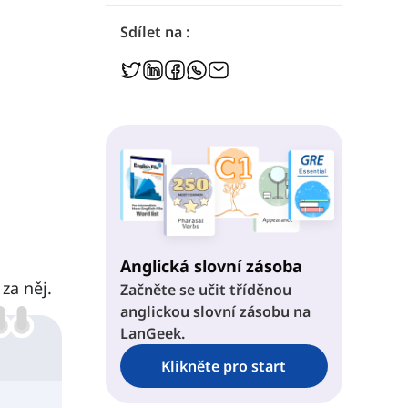
Sdílet na :
Anglická slovní zásoba
 za něj.
Začněte se učit tříděnou
anglickou slovní zásobu na
LanGeek.
Klikněte pro start