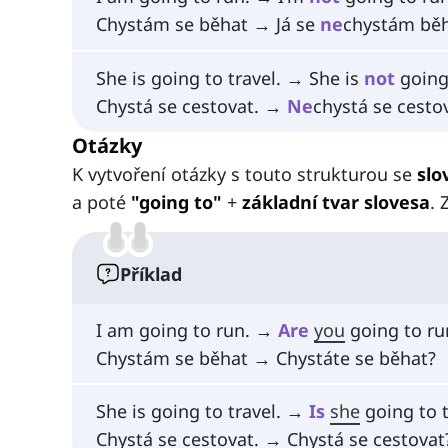
Chystám se běhat → Já se
ne
chystám běh
She is going to travel. → She is
not
going 
Chystá se cestovat. →
Ne
chystá se cesto
Otázky
K vytvoření otázky s touto strukturou se
slo
a poté
"going to"
+
základní tvar slovesa
. 
Příklad
I am going to run. →
Are
you
going to ru
Chystám se běhat → Chystáte se běhat?
She is going to travel. →
Is
she
going to t
Chystá se cestovat. → Chystá se cestovat