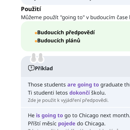
Použití
Můžeme použít "going to" v budoucím čase k
Budoucích předpovědí
Budoucích plánů
Příklad
Those students
are
going
to
graduate thi
Ti studenti letos
dokončí
školu.
Zde je použit k vyjádření předpovědi.
He
is
going
to
go to Chicago next month
Příští měsíc
pojede
do Chicaga.