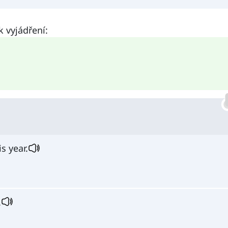
 vyjádření:
s year.
.