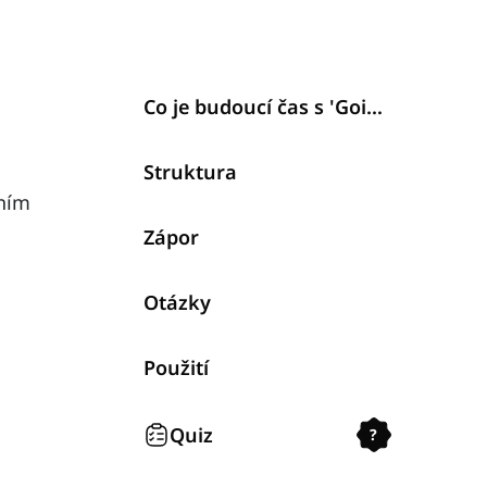
Co je budoucí čas s 'Going to'?
Struktura
ním
Zápor
Otázky
Použití
Quiz
?