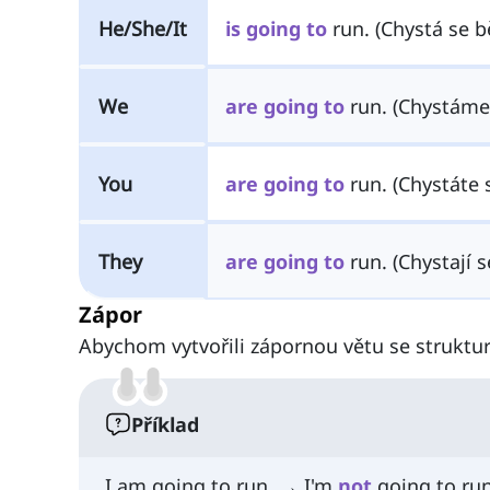
He/She/It
is
going
to
run. (Chystá se b
We
are
going
to
run. (Chystáme
You
are
going
to
run. (Chystáte 
They
are
going
to
run. (Chystají s
Zápor
Abychom vytvořili zápornou větu se struktur
Příklad
I am going to run. → I'm
not
going to run