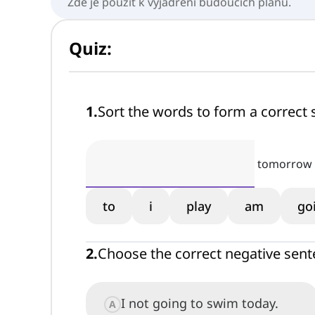
Zde je použit k vyjádření budoucích plánů.
Quiz:
1
.
Sort the words to form a correct 
tomorrow
to
i
play
am
go
2
.
Choose the correct negative sente
I not going to swim today.
A