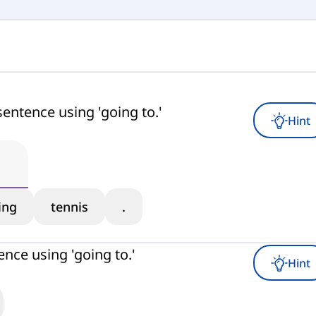
sentence using 'going to.'
Hint
ing
tennis
.
nce using 'going to.'
Hint