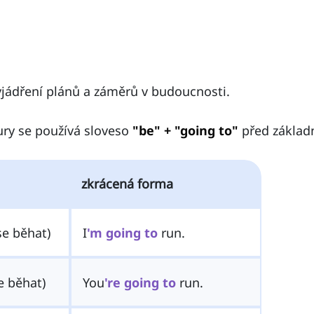
vyjádření plánů a záměrů v budoucnosti.
ury se používá sloveso
"be" + "going to"
před základ
zkrácená forma
e běhat)
I
'm
going
to
run.
e běhat)
You
're
going
to
run.