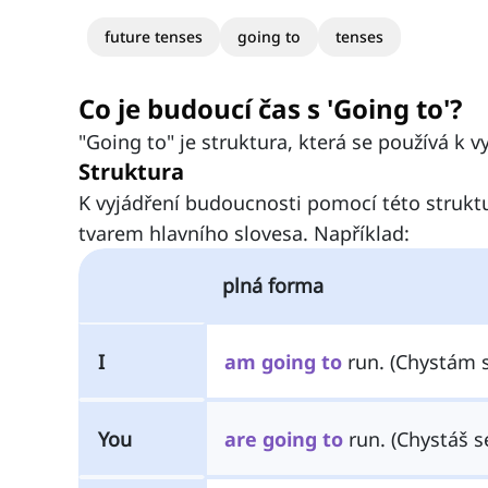
future tenses
going to
tenses
Co je budoucí čas s 'Going to'?
"Going to" je struktura, která se používá k 
Struktura
K vyjádření budoucnosti pomocí této strukt
tvarem hlavního slovesa. Například:
plná forma
I
am
going
to
run. (Chystám s
You
are
going
to
run. (Chystáš s