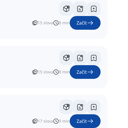
Začít
15
slova
8
min
Začít
15
slova
8
min
Začít
17
slova
9
min