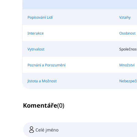
Popisování Lidí
Vztahy
Interakce
Osobnost
Vytrvalost
Společnost
Poznání a Porozumění
Množství
Jistota a Možnost
Nebezpeč
Komentáře
(
0
)