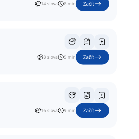
Začít
14
slova
8
min
Začít
8
slova
5
min
Začít
16
slova
9
min