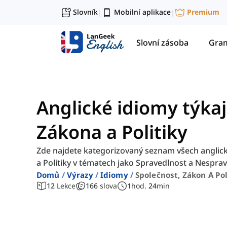
Slovník
Mobilní aplikace
Premium
|
|
Slovní zásoba
Gram
Anglické idiomy týkají
Zákona a Politiky
Zde najdete kategorizovaný seznam všech anglický
a Politiky v tématech jako Spravedlnost a Nesprave
Domů
Výrazy
Idiomy
Společnost, Zákon A Pol
12
Lekce
166
slova
1
hod.
24
min