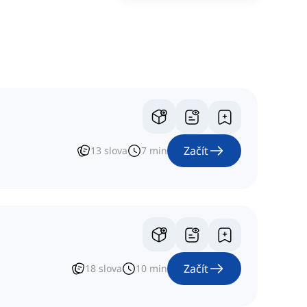
Začít
13
slova
7
min
Začít
18
slova
10
min