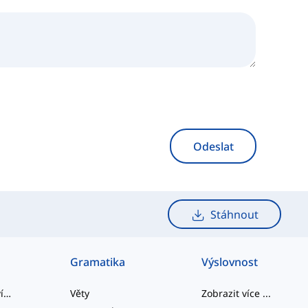
Odeslat
Stáhnout
Gramatika
Výslovnost
slangová slovíčka
Věty
Zobrazit více
...