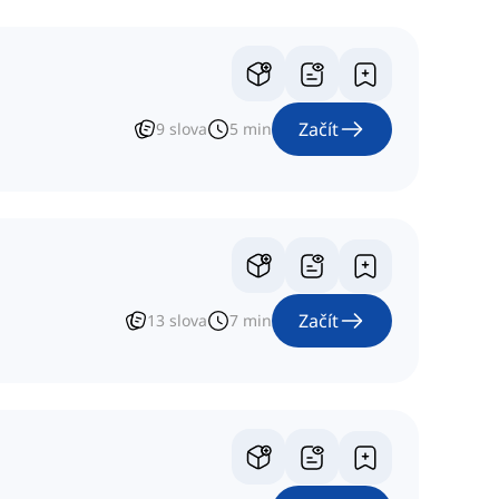
Začít
9
slova
5
min
Začít
13
slova
7
min