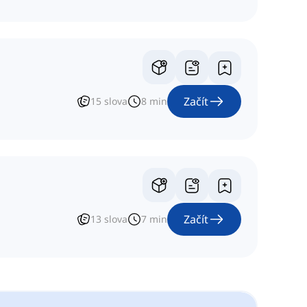
Začít
15
slova
8
min
Začít
13
slova
7
min