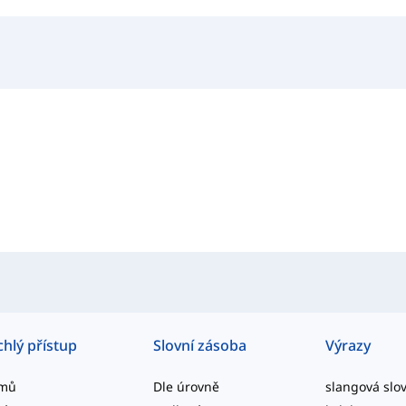
chlý přístup
Slovní zásoba
Výrazy
mů
Dle úrovně