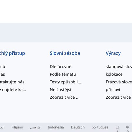
chlý přístup
Slovní zásoba
Výrazy
mů
Dle úrovně
nás
Podle tématu
kolokace
taktujte nás
Testy způsobilosti
Frázová slov
Zde najdete kategorizované seznamy slov běžných anglických kolokací a běžných složených struktur.
Nejčastější
přísloví
Zobrazit více
...
Zobrazit více
العر
Filipino
فارسی
Indonesia
Deutsch
português
日
中
本
文