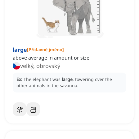
large
[
Přídavné jméno
]
above average in amount or size
velký, obrovský
Ex:
The elephant was
large
, towering over the
other animals in the savanna.