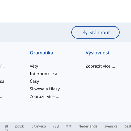
Stáhnout
Gramatika
Výslovnost
slangová slovíčka
Věty
Zobrazit více
...
Interpunkce a Pravopis
esa
Časy
Slovesa a Hlasy
...
Zobrazit více
...
한
polski
Ελληνικά
اردو
বাংলা
Nederlands
svenska
češ
국