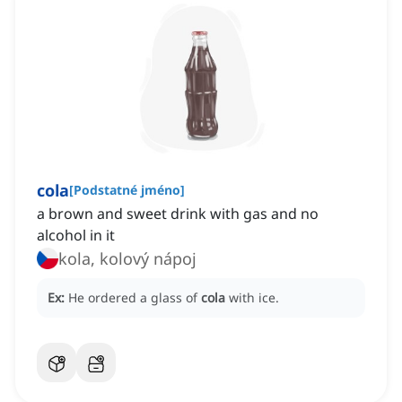
cola
[
Podstatné jméno
]
a brown and sweet drink with gas and no
alcohol in it
kola, kolový nápoj
Ex:
He ordered a glass of
cola
with ice.