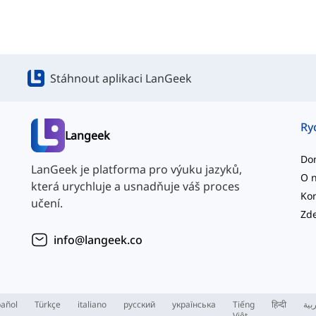
Stáhnout aplikaci LanGeek
Ry
Langeek
Do
LanGeek je platforma pro výuku jazyků,
O 
která urychluje a usnadňuje váš proces
Kon
učení.
info@langeek.co
añol
Türkçe
italiano
русский
українська
Tiếng
हिन्दी
بية
Việt