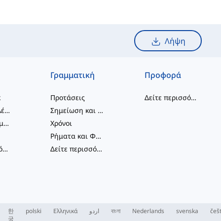
Λήψη
Γραμματική
Προφορά
κ
Προτάσεις
Δείτε περισσότερα
...
συνδυασμοί λέξεων
Σημείωση και Ορθογραφία
Φραστικά Ρήματα
Χρόνοι
Ρήματα και Φωνές
Δείτε περισσότερα
...
Δείτε περισσότερα
...
한
polski
Ελληνικά
اردو
বাংলা
Nederlands
svenska
češ
국