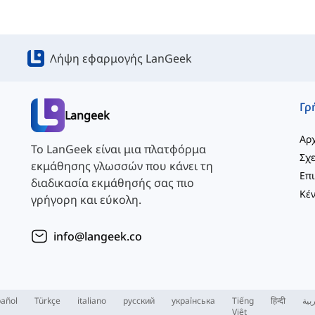
Λήψη εφαρμογής LanGeek
Langeek
Αρχ
Το LanGeek είναι μια πλατφόρμα
Σχε
εκμάθησης γλωσσών που κάνει τη
διαδικασία εκμάθησής σας πιο
γρήγορη και εύκολη.
info@langeek.co
añol
Türkçe
italiano
русский
українська
Tiếng
हिन्दी
بية
Việt