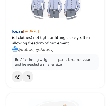
loose
[
επίθετο
]
(of clothes) not tight or fitting closely, often
allowing freedom of movement
φαρδύς, χαλαρός
Ex:
After losing weight, his pants became
loose
and he needed a smaller size.