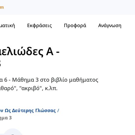
um
ματική
Εκφράσεις
Προφορά
Ανάγνωση
μελιώδες A
-
3
τα 6 - Μάθημα 3 στο βιβλίο μαθήματος
θαρό", "ακριβό", κ.λπ.
ών Ως Δεύτερης Γλώσσας
ημα 3