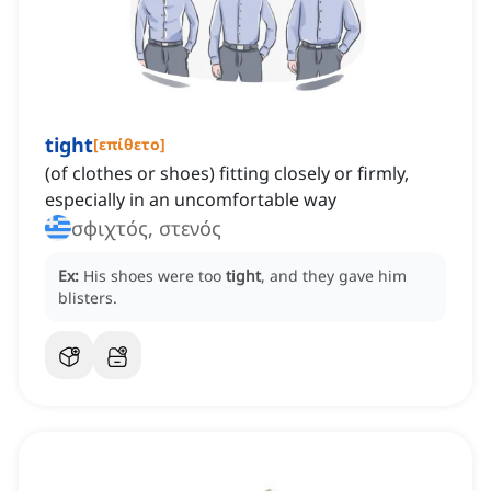
tight
[
επίθετο
]
(of clothes or shoes) fitting closely or firmly,
especially in an uncomfortable way
σφιχτός, στενός
Ex:
His shoes were too
tight
, and they gave him
blisters.