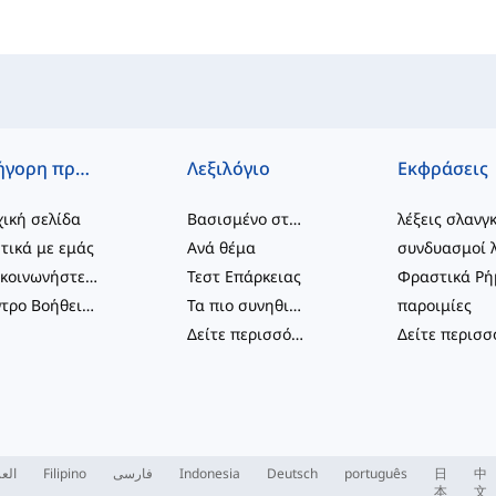
Γρήγορη πρόσβαση
Λεξιλόγιο
Εκφράσεις
ική σελίδα
Βασισμένο στο επίπεδο
λέξεις σλανγ
τικά με εμάς
Ανά θέμα
Επικοινωνήστε μαζί μας
Τεστ Επάρκειας
Κέντρο Βοήθειας
Τα πιο συνηθισμένα
παροιμίες
Δείτε περισσότερα
...
العر
Filipino
فارسی
Indonesia
Deutsch
português
日
中
本
文