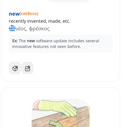
new
[
επίθετο
]
recently invented, made, etc.
νέος, φρέσκος
Ex:
The
new
software update includes several
innovative features not seen before.