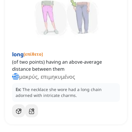
long
[
επίθετο
]
(of two points) having an above-average
distance between them
μακρύς, επιμηκυμένος
Ex:
The necklace she wore had a long chain
adorned with intricate charms.