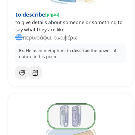
to describe
[
ρήμα
]
to give details about someone or something to
say what they are like
περιγράφω, αναφέρω
Ex:
He used metaphors to
describe
the power of
nature in his poem.