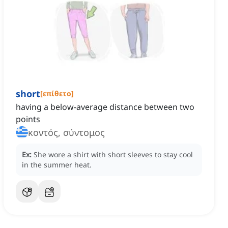
short
[
επίθετο
]
having a below-average distance between two
points
κοντός, σύντομος
Ex:
She wore a shirt with short sleeves to stay cool
in the summer heat.