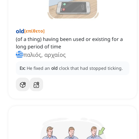
old
[
επίθετο
]
(of a thing) having been used or existing for a
long period of time
παλιός, αρχαίος
Ex:
He fixed an
old
clock that had stopped ticking.