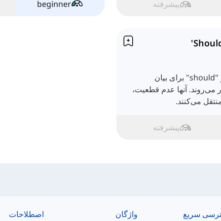
پیشرفته
beginner
افعال وجهی مانند "can"، "may" و "should" برای بیان
کار می‌روند. آنها عدم قطعیت،
نتقل می‌کنند.
پیشرفته
رسی سریع
واژگان
اصطلاحات