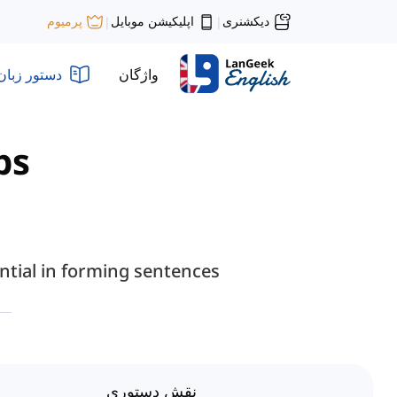
دیکشنری
اپلیکیشن موبایل
پرمیوم
|
|
واژگان
دستور زبان
s"
ntial in forming sentences.
نقش دستوری