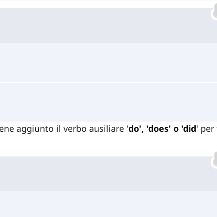
ene aggiunto il verbo ausiliare '
do', 'does' o 'did
' per