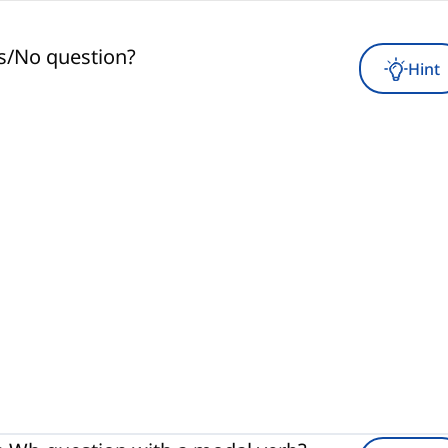
s/No question?
Hint