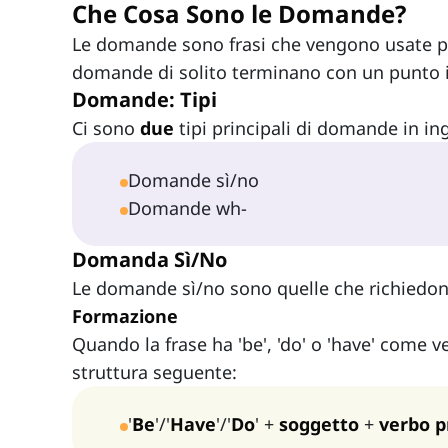
Che Cosa Sono le Domande?
Le domande sono frasi che vengono usate p
domande di solito terminano con un punto i
Domande: Tipi
Ci sono
due
tipi principali di domande in in
Domande sì/no
Domande wh-
Domanda Sì/No
Le domande sì/no sono quelle che richiedono
Formazione
Quando la frase ha 'be', 'do' o 'have' come v
struttura seguente:
'
Be
'/'
Have
'/'
Do
' +
soggetto
+
verbo p