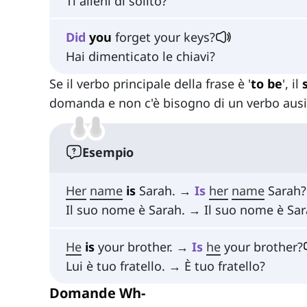
Ti alleni di solito?
Did
you
forget your keys?
Hai dimenticato le chiavi?
Se il verbo principale della frase è '
to be
', il
domanda e non c'è bisogno di un verbo ausi
Esempio
Her
name
is
Sarah. →
Is
her
name
Sarah?
Il suo nome è Sarah. → Il suo nome è Sa
He
is
your brother. →
Is
he
your brother?
Lui è tuo fratello. → È tuo fratello?
Domande Wh-