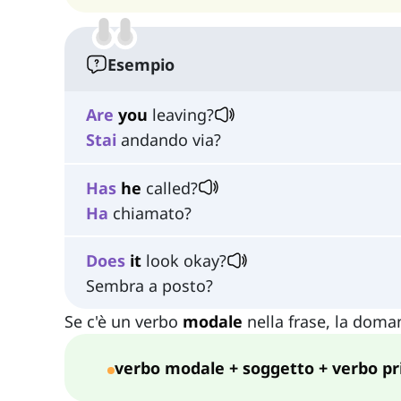
Esempio
Are
you
leaving?
Stai
andando via?
Has
he
called?
Ha
chiamato?
Does
it
look okay?
Sembra a posto?
Se c'è un verbo
modale
nella frase, la doma
verbo modale + soggetto + verbo pr