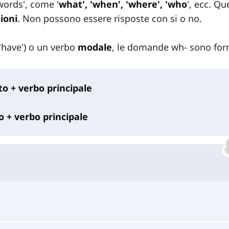
ords', come '
what', 'when', 'where', 'who
', ecc. Qu
ioni
. Non possono essere risposte con si o no.
o 'have') o un verbo
modale
, le domande wh- sono fo
to + verbo principale
 + verbo principale