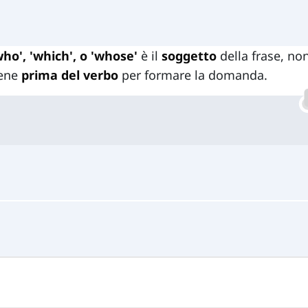
who', 'which', o 'whose'
è il
soggetto
della frase, non
ene
prima del verbo
per formare la domanda.