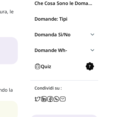
Che Cosa Sono le Domande?
ura, le
Domande: Tipi
Domanda Sì/No
Formazione
Domande Wh-
Come Formare le Domande Wh-
Quiz
?
Condividi su :
ndo la