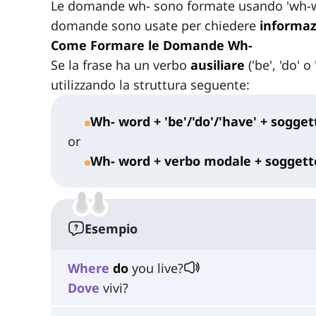
Le domande wh- sono formate usando 'wh-w
domande sono usate per chiedere
informaz
Come Formare le Domande Wh-
Se la frase ha un verbo
ausiliare
('be', 'do' 
utilizzando la struttura seguente:
Wh- word + 'be'/'do'/'have' + sogget
or
Wh- word + verbo modale + soggetto
Esempio
Where
do
you live?
Dove
vivi?