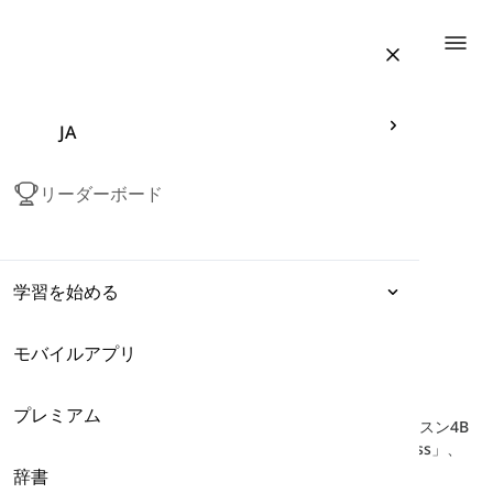
Togg
JA
リーダーボード
学習を始める
モバイルアプリ
表現
本 English File - 中級
-
レッスン4B
プレミアム
文法
ここでは、English File Intermediateコースブックのレッスン4B
からの語彙を見つけることができます。例えば、「depress」、
「embarrass」、「amaze」などです。
辞書
語彙