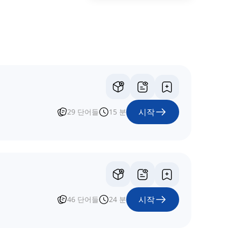
시작
29
단어들
15
분
시작
46
단어들
24
분