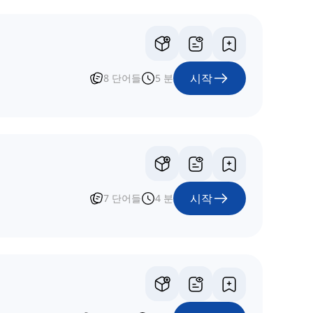
시작
8
단어들
5
분
시작
7
단어들
4
분