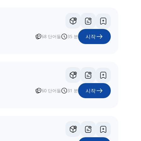
시작
68
단어들
35
분
시작
60
단어들
31
분