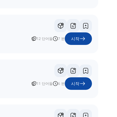
시작
12
단어들
7
분
시작
11
단어들
6
분