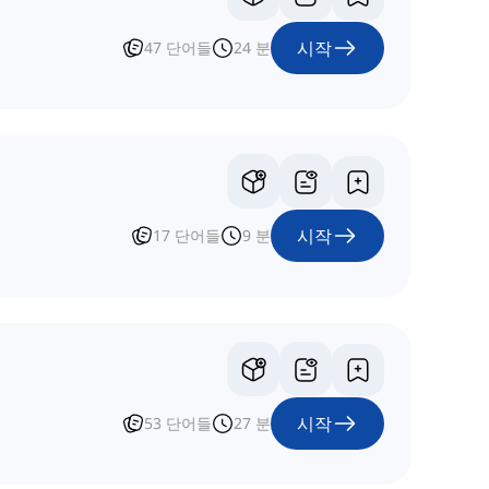
시작
47
단어들
24
분
시작
17
단어들
9
분
시작
53
단어들
27
분