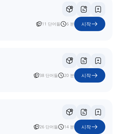
시작
11
단어들
6
분
시작
38
단어들
20
분
시작
26
단어들
14
분