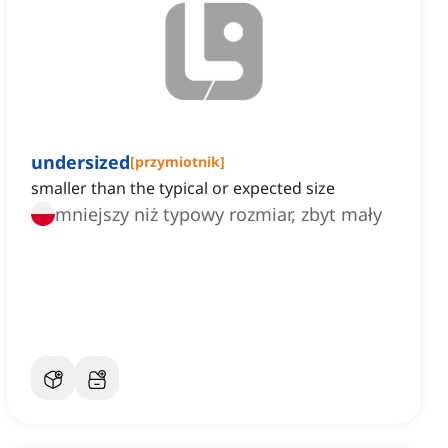
undersized
[
przymiotnik
]
smaller than the typical or expected size
mniejszy niż typowy rozmiar, zbyt mały