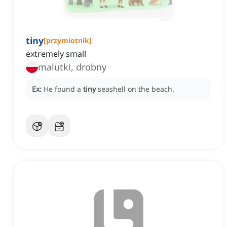
tiny
[
przymiotnik
]
extremely small
malutki, drobny
Ex:
He found a
tiny
seashell on the beach.