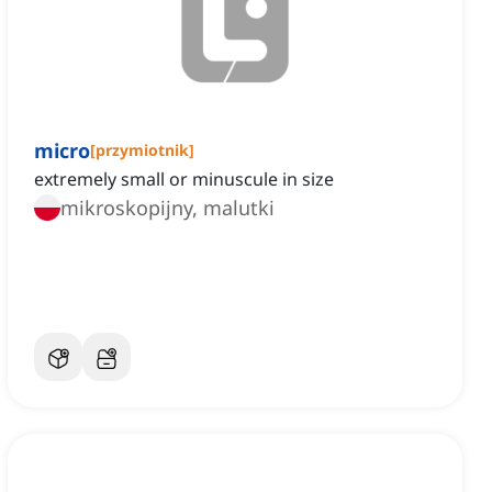
micro
[
przymiotnik
]
extremely small or minuscule in size
mikroskopijny, malutki