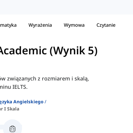
matyka
Wyrażenia
Wymowa
Czytanie
Academic (Wynik 5)
łów związanych z rozmiarem i skalą,
minu IELTS.
ęzyka Angielskiego
r I Skala