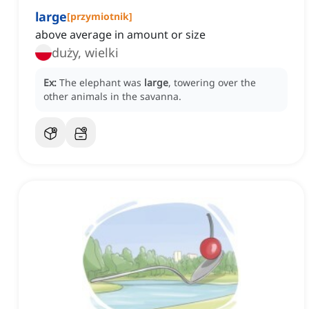
large
[
przymiotnik
]
above average in amount or size
duży, wielki
Ex:
The elephant was
large
, towering over the
other animals in the savanna.