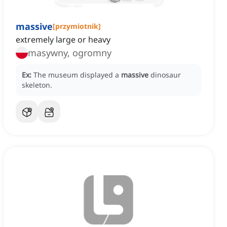
massive
[
przymiotnik
]
extremely large or heavy
masywny, ogromny
Ex:
The museum displayed a
massive
dinosaur
skeleton.