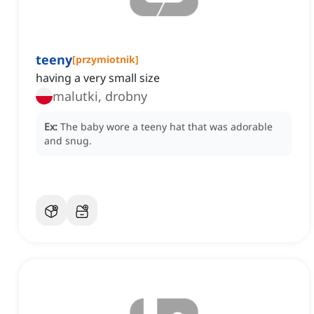
teeny
[
przymiotnik
]
having a very small size
malutki, drobny
Ex:
The baby wore a teeny hat that was adorable
and snug.