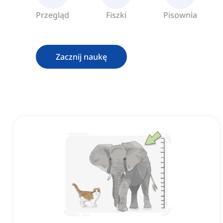
Przegląd
Fiszki
Pisownia
Zacznij naukę