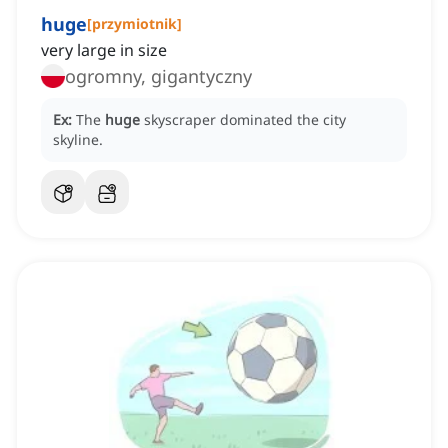
huge
[
przymiotnik
]
very large in size
ogromny, gigantyczny
Ex:
The
huge
skyscraper dominated the city
skyline.