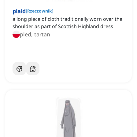
plaid
[
Rzeczownik
]
a long piece of cloth traditionally worn over the
shoulder as part of Scottish Highland dress
pled, tartan