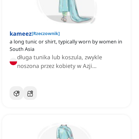
kameez
[
Rzeczownik
]
a long tunic or shirt, typically worn by women in
South Asia
długa tunika lub koszula, zwykle
noszona przez kobiety w Azji
Południowej