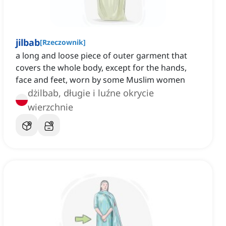
jilbab
[
Rzeczownik
]
a long and loose piece of outer garment that
covers the whole body, except for the hands,
face and feet, worn by some Muslim women
dżilbab, długie i luźne okrycie
wierzchnie