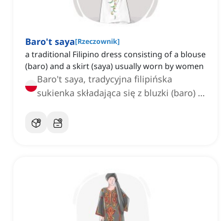
Baro't saya
[
Rzeczownik
]
a traditional Filipino dress consisting of a blouse
(baro) and a skirt (saya) usually worn by women
Baro't saya, tradycyjna filipińska
sukienka składająca się z bluzki (baro) i
spódnicy (saya)