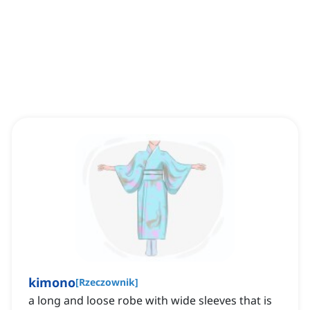
kimono
[
Rzeczownik
]
a long and loose robe with wide sleeves that is