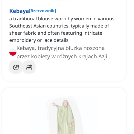
Kebaya
[
Rzeczownik
]
a traditional blouse worn by women in various
Southeast Asian countries, typically made of
sheer fabric and often featuring intricate
embroidery or lace details
Kebaya, tradycyjna bluzka noszona
przez kobiety w różnych krajach Azji
Południowo-Wschodniej