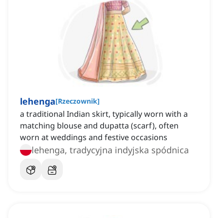
lehenga
[
Rzeczownik
]
a traditional Indian skirt, typically worn with a
matching blouse and dupatta (scarf), often
worn at weddings and festive occasions
lehenga, tradycyjna indyjska spódnica