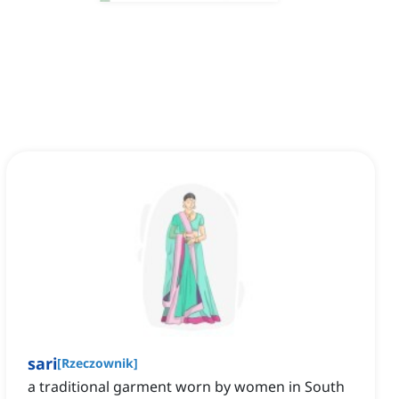
sari
[
Rzeczownik
]
a traditional garment worn by women in South