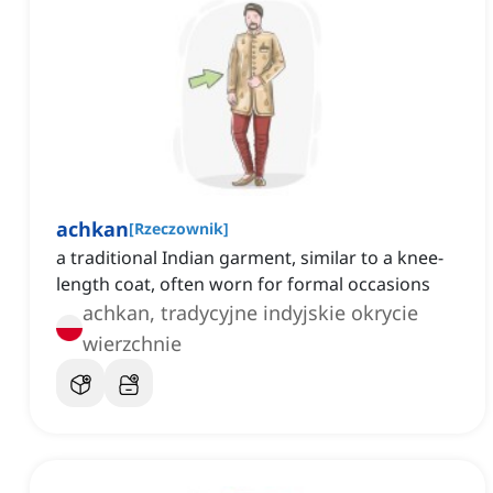
achkan
[
Rzeczownik
]
a traditional Indian garment, similar to a knee-
length coat, often worn for formal occasions
achkan, tradycyjne indyjskie okrycie
wierzchnie