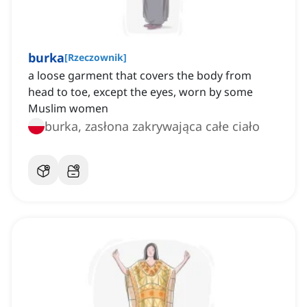
burka
[
Rzeczownik
]
a loose garment that covers the body from
head to toe, except the eyes, worn by some
Muslim women
burka, zasłona zakrywająca całe ciało