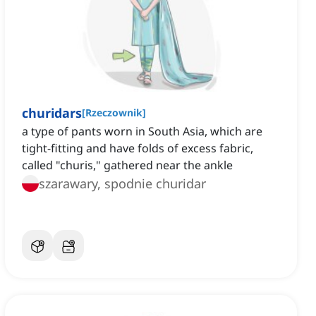
churidars
[
Rzeczownik
]
a type of pants worn in South Asia, which are
tight-fitting and have folds of excess fabric,
called "churis," gathered near the ankle
szarawary, spodnie churidar