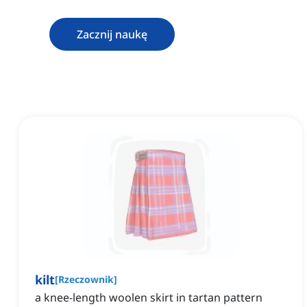
Zacznij naukę
kilt
[
Rzeczownik
]
a knee-length woolen skirt in tartan pattern