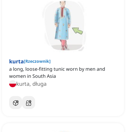
kurta
[
Rzeczownik
]
a long, loose-fitting tunic worn by men and
women in South Asia
kurta, długa