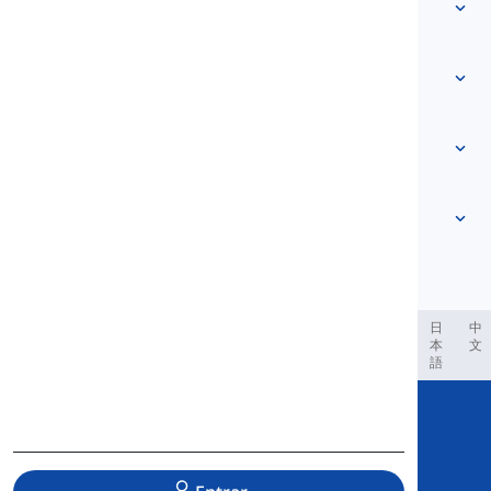
Vocabulário
Sobre nós
Contate-Nos
Baseado em nível
Centro de Ajuda
Expressões
Por tema
Testes de Proficiência
palavras de gíria
Mais comuns
Gramática
colocações
Ver mais
...
Verbos Frasais
Sentenças
provérbios
Pronúncia
Pontuação e Ortografia
Ver mais
...
Tempos
O alfabeto inglês
Verbos e Vozes
Vogais
Ver mais
...
Consoantes
العر
Filipino
فارسی
Indonesia
Deutsch
português
日
中
本
文
Conceitos fonológicos
語
Ver mais
...
Copyright © 2020 Langeek Inc.
All Rights Reserved.