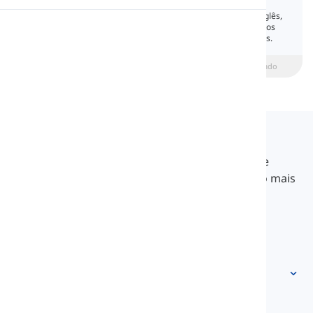
O verbo 'be' é uma parte fundamental do inglês,
Pronúncia
usado de várias formas para conectar sujeitos
com suas descrições, estados ou identidades.
Leitura
beginner
Intermediário
Avançado
Langeek
O LanGeek é uma plataforma de aprendizado de
idiomas que torna seu processo de aprendizado mais
rápido e fácil.
info@langeek.co
Acesso rápido
Início