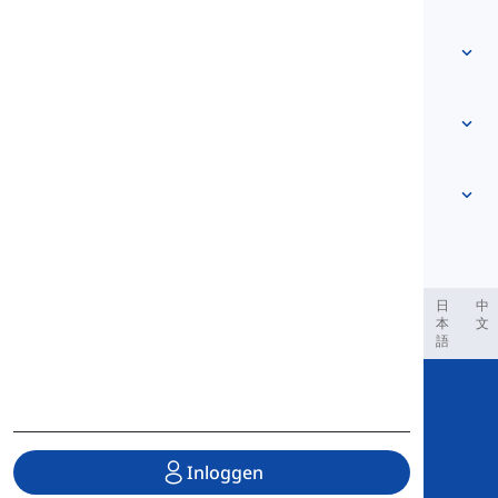
Neem contact met ons op
Niveau-gebaseerd
Helpcentrum
Uitdrukkingen
Op onderwerp
Vaardigheidstesten
slangwoorden
Meest voorkomende
Grammatica
collocaties
Meer zien
...
Frasale werkwoorden
Zinnen
spreekwoorden
Uitspraak
Interpunctie en Spelling
Meer zien
...
Tijden
Meer zien
...
Werkwoorden en Stemmen
Meer zien
...
العر
Filipino
فارسی
Indonesia
Deutsch
português
日
中
本
文
語
Copyright © 2020 Langeek Inc.
All Rights Reserved.
Inloggen
Privacybeleid
|
Gebruiksvoorwaarden