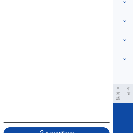
Vocabular
Despre noi
Contactează-ne
Bazat pe nivel
Centrul de ajutor
Expresii
După temă
Teste de competență
cuvinte de argou
Cele mai comune
Gramatică
colocații
Vezi mai mult
...
Verbe frazale
Propoziții
proverbe
Pronunție
Punctuație și Ortografie
Vezi mai mult
...
Timpuri
Vezi mai mult
...
Verbe și Voci
Vezi mai mult
...
العر
Filipino
فارسی
Indonesia
Deutsch
português
日
中
本
文
語
Copyright © 2020 Langeek Inc.
All Rights Reserved.