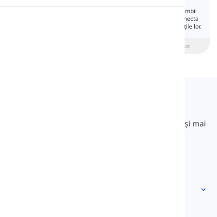
Verbul „to be” este o parte fundamentală a limbii
Pronunție
engleze, folosit în diferite forme pentru a conecta
subiectele cu descrierile, stările sau identitățile lor.
Lectură
beginner
Intermediar
Avansat
Langeek
LanGeek este o platformă de învățare a limbilor
străine care face procesul de învățare mai rapid și mai
ușor.
info@langeek.co
Acces rapid
Acasă