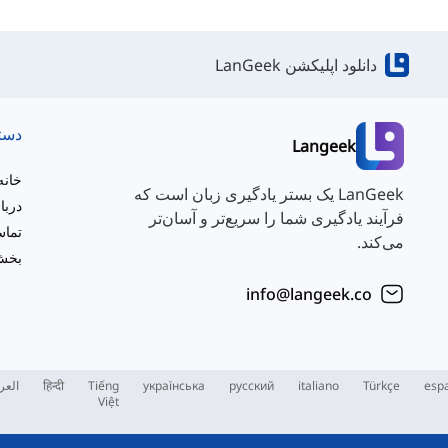
دانلود اپلیکشن LanGeek
دست
Langeek
خانه
LanGeek یک بستر یادگیری زبان است که
دربا
فرآیند یادگیری شما را سریع‌تر و آسان‌تر
تماس
می‌کند.
بخش 
info@langeek.co
esp
Türkçe
italiano
русский
українська
Tiếng
हिन्दी
العر
Việt