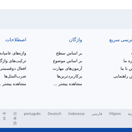
رسی سریع
واژگان
اصطلاحات
بر اساس سطح
واژه‌های عامیانه
ره ما
بر اساس موضوع
ترکیب‌های واژگ
 با ما
آزمون‌های مهارت
افعال دوقسمتی
راهنمایی
پرکاربردترین‌ها
ضرب‌المثل‌ها
مشاهده بیشتر
...
مشاهده بیشتر
..
بية
Filipino
فارسی
Indonesia
Deutsch
português
日
中
文
本
語