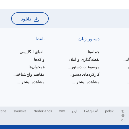
دانلود
دستور زبان
تلفظ
جمله‌ها
الفبای انگلیسی
انی
نقطه‌گذاری و املاء
واکه‌ها
موضوعات دستور زبان متنوع
همخوان‌ها
کارکردهای دستوری
مفاهیم واج‌شناختی
.
مشاهده بیشتر
...
مشاهده بیشتر
...
한
polski
Ελληνικά
اردو
বাংলা
Nederlands
svenska
tina
국
어