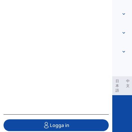
Kontakta oss
Nivåbaserad
Hjälpcenter
Uttryck
Efter ämne
Färdighetstester
slangord
Vanligast
Grammatik
kollokationer
Se mer
...
Partikelverb
Meningar
ordspråk
Uttal
Interpunktion och Stavning
Se mer
...
Tider
Se mer
...
Verb och Röster
Se mer
...
العر
Filipino
فارسی
Indonesia
Deutsch
português
日
中
本
文
語
Copyright © 2020 Langeek Inc.
All Rights Reserved.
Logga in
Integritetspolicy
|
Användarvillkor