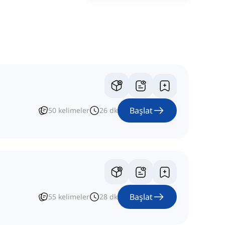
Başlat
50
kelimeler
26
dk
Başlat
55
kelimeler
28
dk