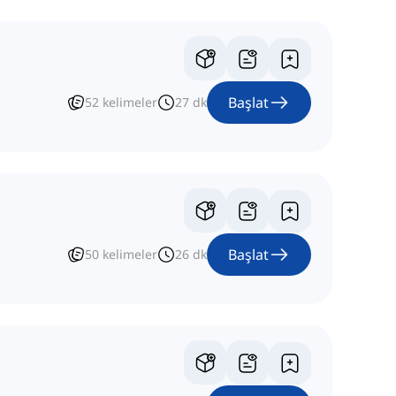
Başlat
52
kelimeler
27
dk
Başlat
50
kelimeler
26
dk