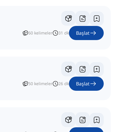
Başlat
60
kelimeler
31
dk
Başlat
50
kelimeler
26
dk