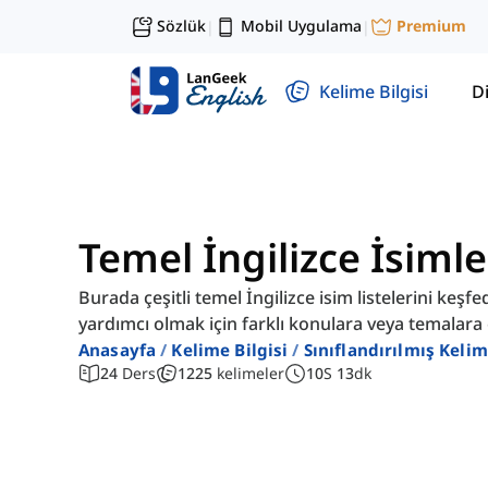
Sözlük
Mobil Uygulama
Premium
|
|
Kelime Bilgisi
Di
Temel İngilizce İsimle
Burada çeşitli temel İngilizce isim listelerini keşf
yardımcı olmak için farklı konulara veya temalara 
Anasayfa
Kelime Bilgisi
Sınıflandırılmış Kelim
24
Ders
1225
kelimeler
10
S
13
dk