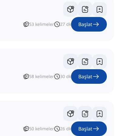
Başlat
53
kelimeler
27
dk
Başlat
58
kelimeler
30
dk
Başlat
50
kelimeler
26
dk