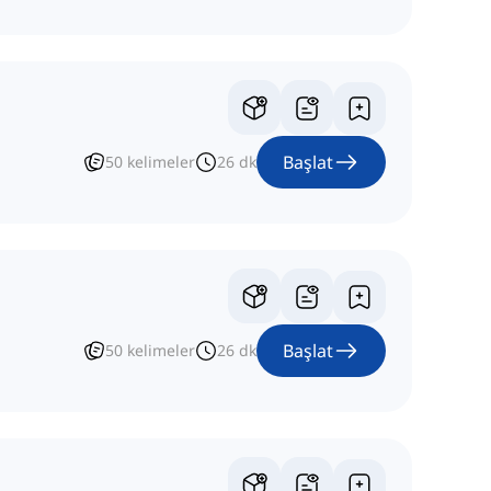
Başlat
50
kelimeler
26
dk
Başlat
50
kelimeler
26
dk