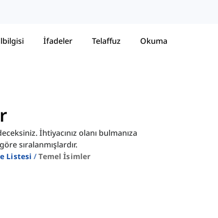
lbilgisi
İfadeler
Telaffuz
Okuma
r
edeceksiniz. İhtiyacınız olanı bulmanıza
göre sıralanmışlardır.
e Listesi
Temel İsimler