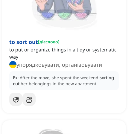
to sort out
[
дієслово
]
to put or organize things in a tidy or systematic
way
упорядковувати, організовувати
Ex:
After the move, she spent the weekend
sorting
out
her belongings in the new apartment.