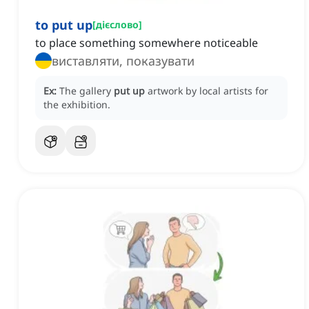
to put up
[
дієслово
]
to place something somewhere noticeable
виставляти, показувати
Ex:
The gallery
put up
artwork by local artists for
the exhibition.