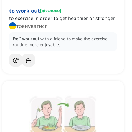
to work out
[
дієслово
]
to exercise in order to get healthier or stronger
тренуватися
Ex:
I
work out
with a friend to make the exercise
routine more enjoyable.