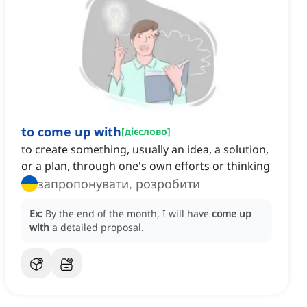
to come up with
[
дієслово
]
to create something, usually an idea, a solution,
or a plan, through one's own efforts or thinking
запропонувати, розробити
Ex:
By the end of the month, I will have
come up
with
a detailed proposal.