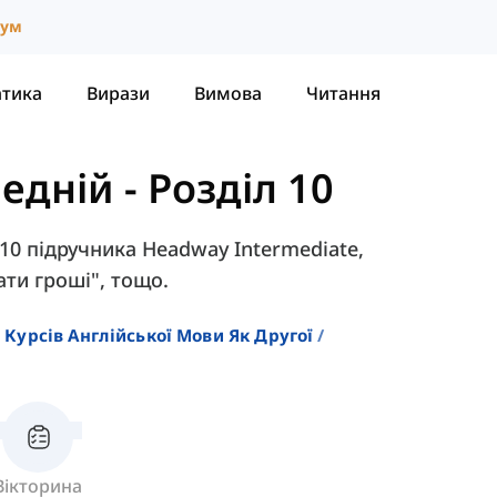
іум
атика
Вирази
Вимова
Читання
редній
-
Розділ 10
 10 підручника Headway Intermediate,
ати гроші", тощо.
 Курсів Англійської Мови Як Другої
Вікторина