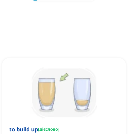
to build up
[
дієслово
]