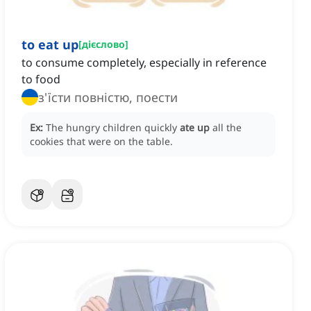
to eat up
[
дієслово
]
to consume completely, especially in reference
to food
з'їсти повністю, поести
Ex:
The hungry children quickly
ate up
all the
cookies that were on the table.