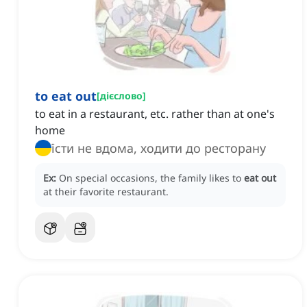
to eat out
[
дієслово
]
to eat in a restaurant, etc. rather than at one's
home
їсти не вдома, ходити до ресторану
Ex:
On special occasions, the family likes to
eat out
at their favorite restaurant.