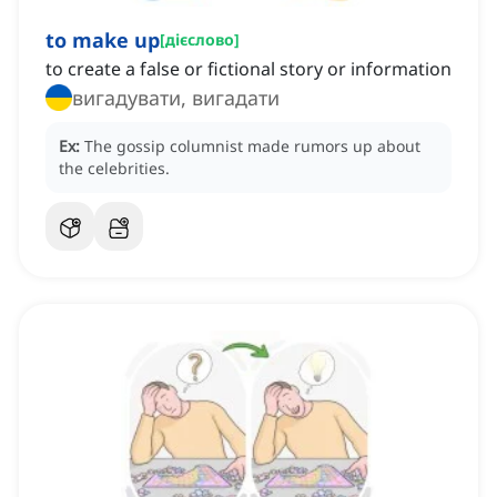
to make up
[
дієслово
]
to create a false or fictional story or information
вигадувати, вигадати
Ex:
The gossip columnist made rumors up about
the celebrities.