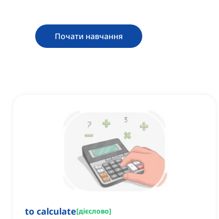
Почати навчання
to calculate
[
дієслово
]