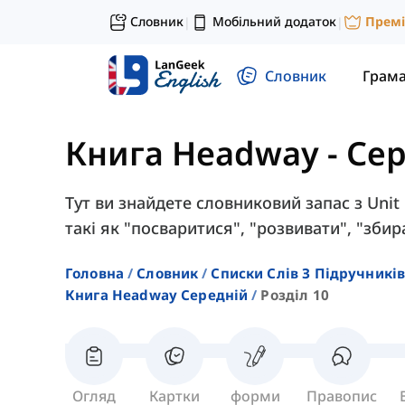
Словник
Мобільний додаток
Прем
|
|
Словник
Грам
Книга Headway - Се
Тут ви знайдете словниковий запас з Unit
такі як "посваритися", "розвивати", "збир
Головна
Словник
Списки Слів З Підручників
Книга Headway Середній
Розділ 10
Огляд
Картки
форми
Правопис