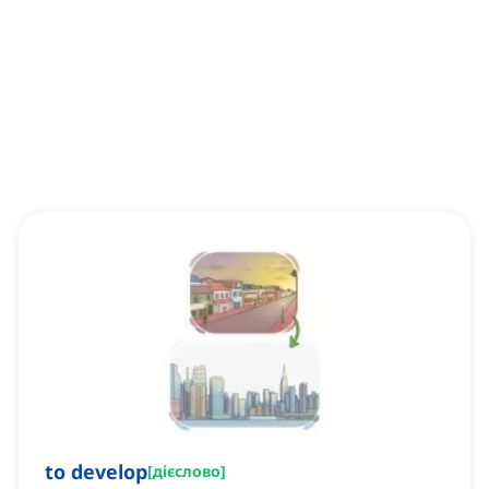
to develop
[
дієслово
]