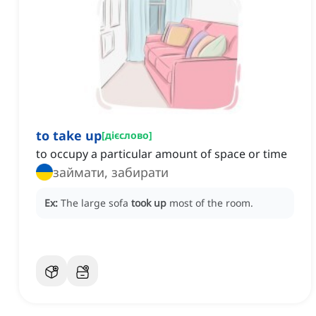
to take up
[
дієслово
]
to occupy a particular amount of space or time
займати, забирати
Ex:
The large sofa
took up
most of the room.