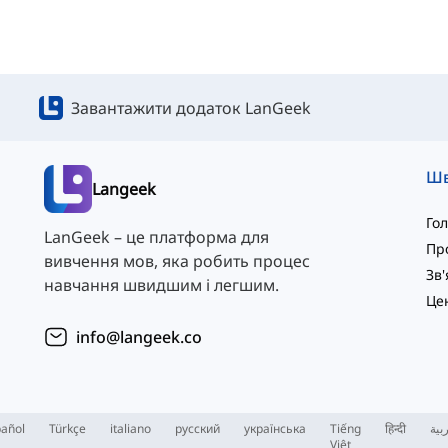
Завантажити додаток LanGeek
Langeek
Го
LanGeek – це платформа для
Пр
вивчення мов, яка робить процес
навчання швидшим і легшим.
info@langeek.co
añol
Türkçe
italiano
русский
українська
Tiếng
हिन्दी
بية
Việt