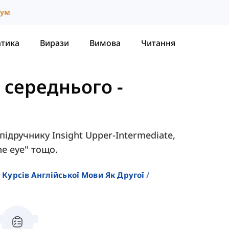
іум
атика
Вирази
Вимова
Читання
е середнього
-
 підручнику Insight Upper-Intermediate,
he eye" тощо.
 Курсів Англійської Мови Як Другої