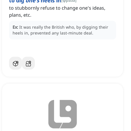
to dig
one's
heels in
[
фраза
]
to stubbornly refuse to change one's ideas,
plans, etc.
Ex:
It was really the British who, by digging their
heels in, prevented any last-minute deal.