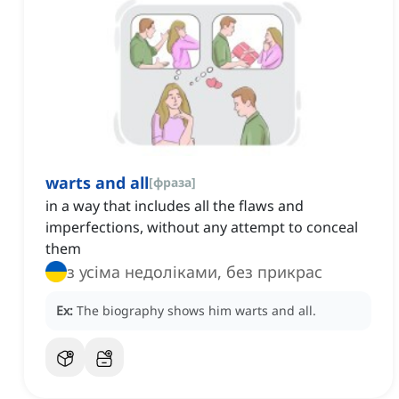
warts and all
[
фраза
]
in a way that includes all the flaws and
imperfections, without any attempt to conceal
them
з усіма недоліками, без прикрас
Ex:
The biography shows him warts and all.