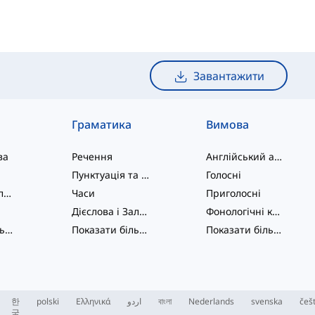
Завантажити
Граматика
Вимова
ва
Речення
Англійський алфавіт
Пунктуація та Орфографія
Голосні
Фразові дієслова
Часи
Приголосні
Дієслова і Залоги
Фонологічні концепції
Показати більше
...
Показати більше
...
Показати більше
...
한
polski
Ελληνικά
اردو
বাংলা
Nederlands
svenska
češ
국