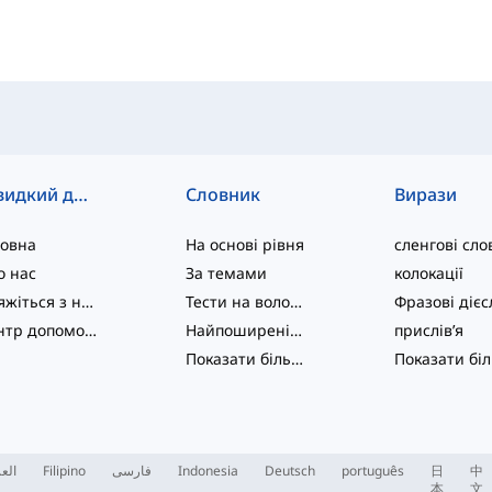
Швидкий доступ
Словник
Вирази
ловна
На основі рівня
сленгові сло
о нас
За темами
колокації
Зв'яжіться з нами
Тести на володіння мовою
Центр допомоги
Найпоширеніші
прислів’я
Показати більше
...
العر
Filipino
فارسی
Indonesia
Deutsch
português
日
中
本
文