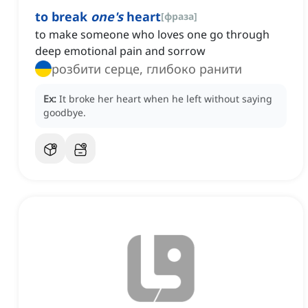
to break
one's
heart
[
фраза
]
to make someone who loves one go through
deep emotional pain and sorrow
розбити серце, глибоко ранити
Ex:
It broke her heart when he left without saying
goodbye.