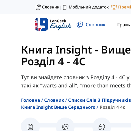
Словник
Мобільний додаток
Прем
|
|
Словник
Грам
Книга Insight - Вищ
Розділ 4 - 4C
Тут ви знайдете словник з Розділу 4 - 4C у
такі як "warts and all", "more than meets t
Головна
Словник
Списки Слів З Підручників
Книга Insight Вище Середнього
Розділ 4 4c