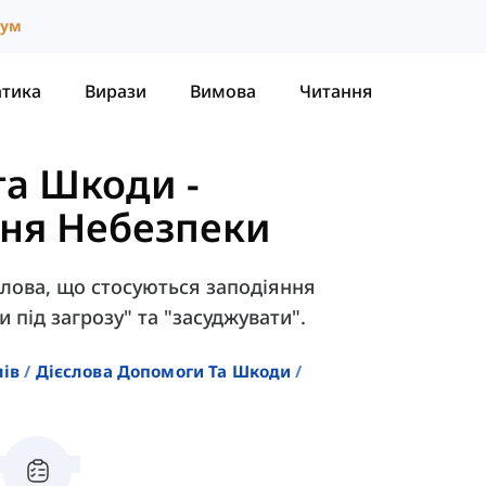
іум
атика
Вирази
Вимова
Читання
та Шкоди
-
ння Небезпеки
єслова, що стосуються заподіяння
и під загрозу" та "засуджувати".
лів
Дієслова Допомоги Та Шкоди