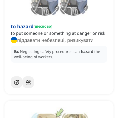
to hazard
[
дієслово
]
to put someone or something at danger or risk
піддавати небезпеці, ризикувати
Ex:
Neglecting safety procedures can
hazard
the
well-being of workers.