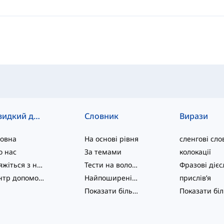
Швидкий доступ
Словник
Вирази
ловна
На основі рівня
сленгові сло
о нас
За темами
колокації
Зв'яжіться з нами
Тести на володіння мовою
Центр допомоги
Найпоширеніші
прислів’я
Показати більше
...