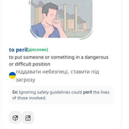
to peril
[
дієслово
]
to put someone or something in a dangerous
or difficult position
піддавати небезпеці, ставити під
загрозу
Ex:
Ignoring safety guidelines could
peril
the lives
of those involved.