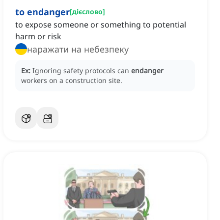
to endanger
[
дієслово
]
to expose someone or something to potential
harm or risk
наражати на небезпеку
Ex:
Ignoring safety protocols can
endanger
workers on a construction site.