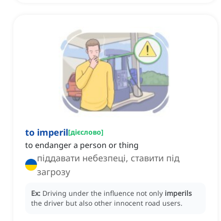
to imperil
[
дієслово
]
to endanger a person or thing
піддавати небезпеці, ставити під
загрозу
Ex:
Driving under the influence not only
imperils
the driver but also other innocent road users.