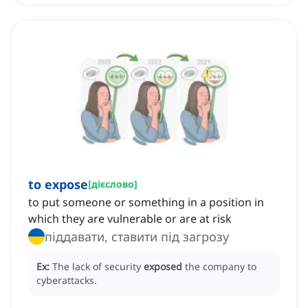
to expose
[
дієслово
]
to put someone or something in a position in
which they are vulnerable or are at risk
піддавати, ставити під загрозу
Ex:
The lack of security
exposed
the company to
cyberattacks.