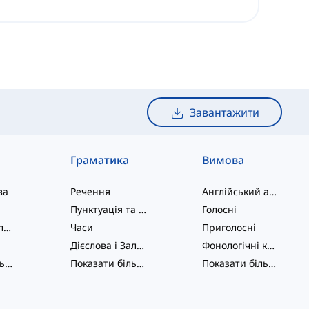
Завантажити
Граматика
Вимова
ва
Речення
Англійський алфавіт
Пунктуація та Орфографія
Голосні
Фразові дієслова
Часи
Приголосні
Дієслова і Залоги
Фонологічні концепції
Показати більше
...
Показати більше
...
Показати більше
...