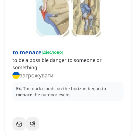
to menace
[
дієслово
]
to be a possible danger to someone or
something
загрожувати
Ex:
The dark clouds on the horizon began to
menace
the outdoor event.