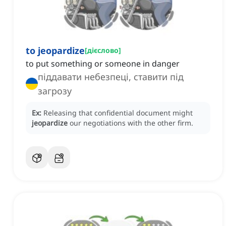
to jeopardize
[
дієслово
]
to put something or someone in danger
піддавати небезпеці, ставити під
загрозу
Ex:
Releasing that confidential document might
jeopardize
our negotiations with the other firm.