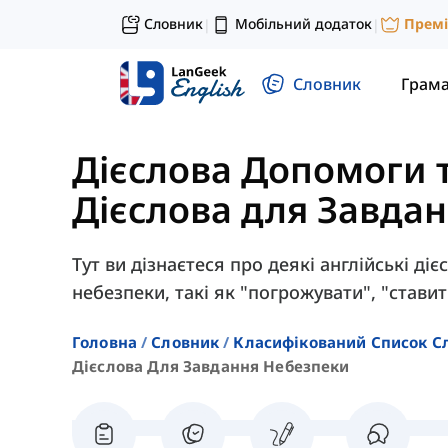
Словник
Мобільний додаток
Прем
|
|
Словник
Грам
Дієслова Допомоги 
Дієслова для Завда
Тут ви дізнаєтеся про деякі англійські ді
небезпеки, такі як "погрожувати", "ставит
Головна
Словник
Класифікований Список С
Дієслова Для Завдання Небезпеки