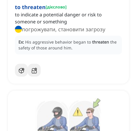
to threaten
[
дієслово
]
to indicate a potential danger or risk to
someone or something
погрожувати, становити загрозу
Ex:
His aggressive behavior began to
threaten
the
safety of those around him.