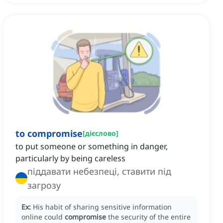
to compromise
[
дієслово
]
to put someone or something in danger,
particularly by being careless
піддавати небезпеці, ставити під
загрозу
Ex:
His habit of sharing sensitive information
online could
compromise
the security of the entire