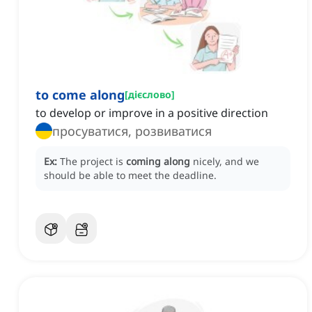
to come along
[
дієслово
]
to develop or improve in a positive direction
просуватися, розвиватися
Ex:
The project is
coming along
nicely, and we
should be able to meet the deadline.