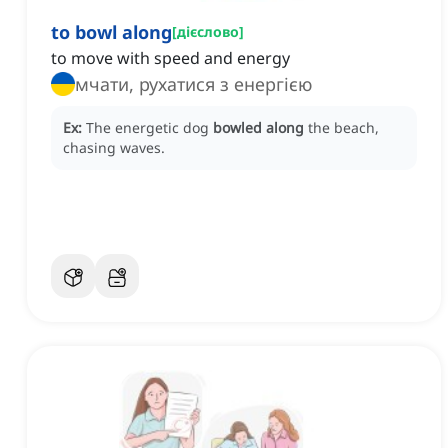
to bowl along
[
дієслово
]
to move with speed and energy
мчати, рухатися з енергією
Ex:
The energetic dog
bowled along
the beach,
chasing waves.