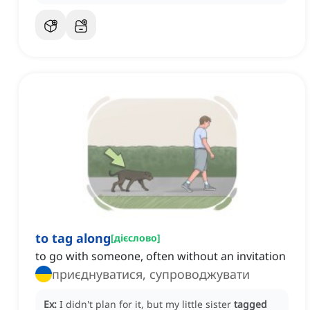
to tag along
[
дієслово
]
to go with someone, often without an invitation
приєднуватися, супроводжувати
Ex:
I didn't plan for it, but my little sister
tagged