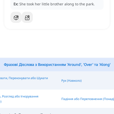
Ex:
She took her little brother along to the park.
Фразові Дієслова з Використанням 'Around', 'Over' та 'Along'
вати, Переконувати або Шукати
Рух (Навколо)
, Розгляд або Ігнорування
Падіння або Переповнення (Понад
)