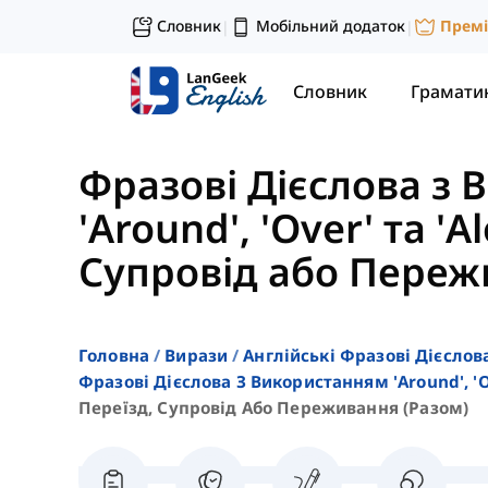
Словник
Мобільний додаток
Прем
|
|
Словник
Грамати
Фразові Дієслова з
'Around', 'Over' та 'A
Супровід або Переж
Головна
Вирази
Англійські Фразові Дієслов
Фразові Дієслова З Використанням 'around', 'ov
Переїзд, Супровід Або Переживання (разом)