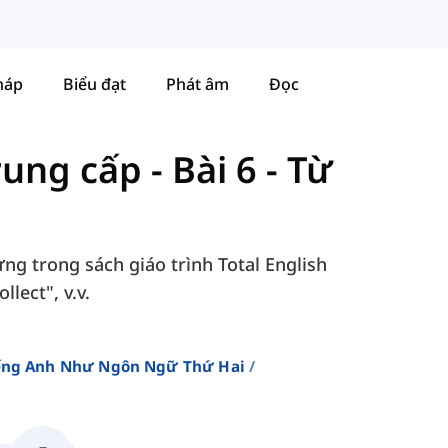
háp
Biểu đạt
Phát âm
Đọc
Trung cấp
-
Bài 6 - Từ
ựng trong sách giáo trình Total English
llect", v.v.
iếng Anh Như Ngôn Ngữ Thứ Hai