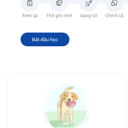
Xem lại
Thẻ ghi nhớ
dạng từ
Chính tả
Bắt đầu học