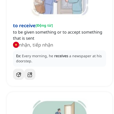
to receive
[
Động từ
]
to be given something or to accept something
that is sent
nhận, tiếp nhận
Ex:
Every morning, he
receives
a newspaper at his
doorstep.