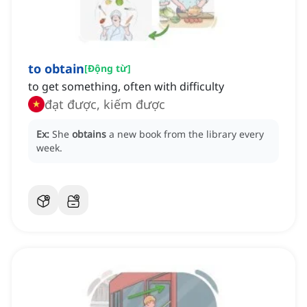
to obtain
[
Động từ
]
to get something, often with difficulty
đạt được, kiếm được
Ex:
She
obtains
a new book from the library every
week.