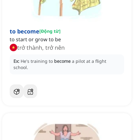
to become
[
Động từ
]
to start or grow to be
trở thành, trở nên
Ex:
He's training to
become
a pilot at a flight
school.