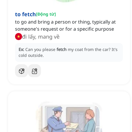
to fetch
[
Động từ
]
to go and bring a person or thing, typically at
someone's request or for a specific purpose
đi lấy, mang về
Ex:
Can you please
fetch
my coat from the car?
It's
cold outside.