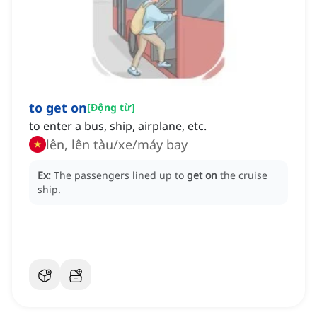
to get on
[
Động từ
]
to enter a bus, ship, airplane, etc.
lên, lên tàu/xe/máy bay
Ex:
The passengers lined up to
get on
the cruise
ship.