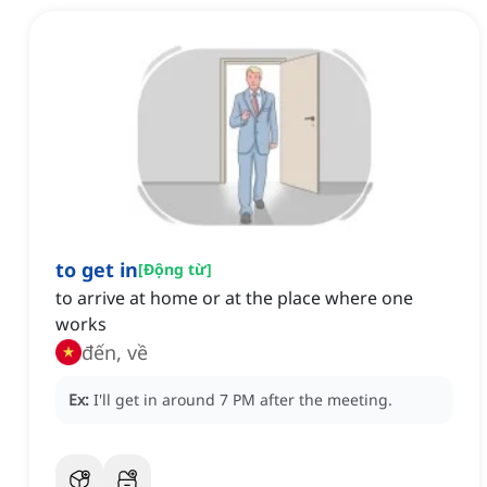
to get in
[
Động từ
]
to arrive at home or at the place where one
works
đến, về
Ex:
I'll get in around 7 PM after the meeting.