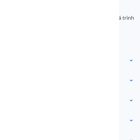
Langeek
LanGeek là một nền tảng học ngôn ngữ giúp quá trình
học của bạn nhanh hơn và dễ dàng hơn.
info@langeek.co
Truy cập nhanh
Trang chủ
Từ vựng
Về chúng tôi
Liên hệ chúng tôi
Dựa trên cấp độ
Trung tâm trợ giúp
Biểu đạt
Theo chủ đề
Bài kiểm tra năng lực
từ lóng
Thông dụng nhất
Ngữ pháp
cụm từ
Xem thêm
...
Cụm động từ
Câu
tục ngữ