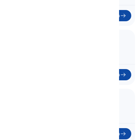
Bắt đầu
41. Unit 9 - Lesson 3
Đơn vị 9 - Bài 3
41
Bắt đầu
42. Unit 9 - Vocabulary
Đơn vị 9 - Từ vựng
42
Bắt đầu