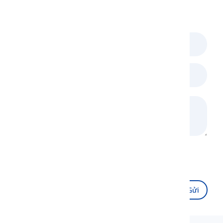
Bình luận
(
0
)
Đang tải Recaptcha...
Gửi