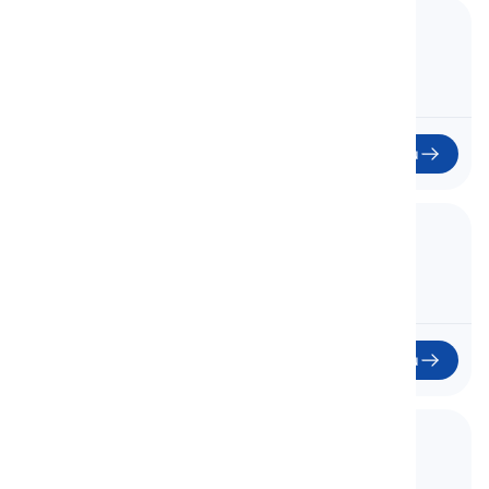
31. Unit 7 - Lesson 2
Đơn vị 7 - Bài học 2
31
Bắt đầu
32. Unit 7 - Lesson 3
Đơn vị 7 - Bài học 3
32
Bắt đầu
33. Unit 7 - Vocabulary
Đơn vị 7 - Từ vựng
33