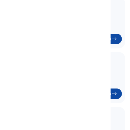
12. Unit 3 - Reference - Part 2
Đơn vị 3 - Tham khảo - Phần 2
12
Bắt đầu
13. Unit 4 - Lesson 1
Đơn vị 4 - Bài học 1
13
Bắt đầu
14. Unit 4 - Lesson 2
Đơn vị 4 - Bài học 2
14