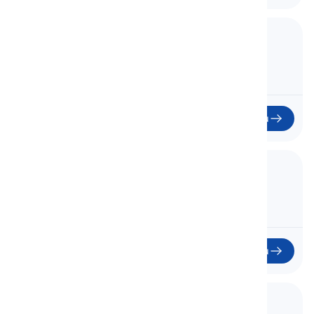
43. Unit 9 - Reference
Đơn vị 9 - Tham chiếu
43
Bắt đầu
44. Unit 10 - Vocabulary
Bài 10 - Từ vựng
44
Bắt đầu
45. Unit 10 - Lesson 2
Đơn vị 10 - Bài học 2