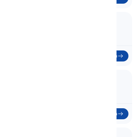
17. Unit 4 - Reference - Part 2
Đơn vị 4 - Tham khảo - Phần 2
17
Bắt đầu
18. Unit 5 - Lesson 1
Đơn vị 5 - Bài học 1
18
Bắt đầu
19. Unit 5 - Lesson 2