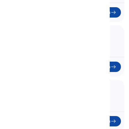
Bắt đầu
22. Unit 5 - Reference - Part 1
Đơn vị 5 - Tham khảo - Phần 1
22
Bắt đầu
23. Unit 5 - Reference - Part 2
Đơn vị 5 - Tham chiếu - Phần 2
23
Bắt đầu