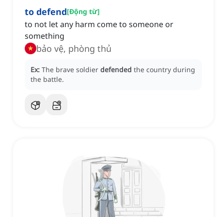
to defend
[
Động từ
]
to not let any harm come to someone or
something
bảo vệ, phòng thủ
Ex:
The brave soldier
defended
the country during
the battle.