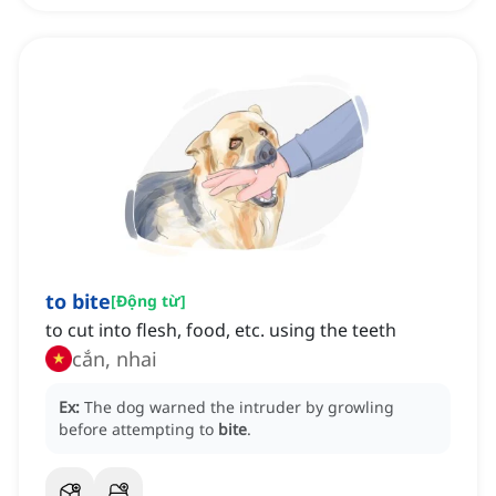
to bite
[
Động từ
]
to cut into flesh, food, etc. using the teeth
cắn, nhai
Ex:
The dog warned the intruder by growling
before attempting to
bite
.