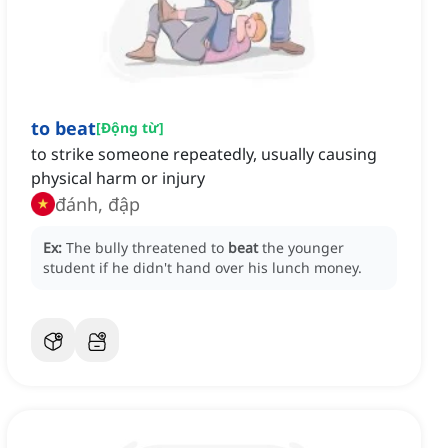
to beat
[
Động từ
]
to strike someone repeatedly, usually causing
physical harm or injury
đánh, đập
Ex:
The bully threatened to
beat
the younger
student if he didn't hand over his lunch money.