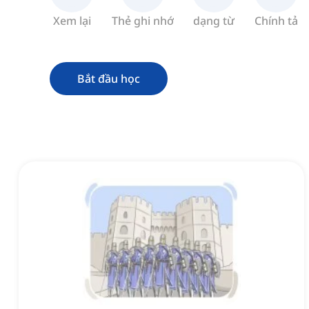
Xem lại
Thẻ ghi nhớ
dạng từ
Chính tả
Bắt đầu học