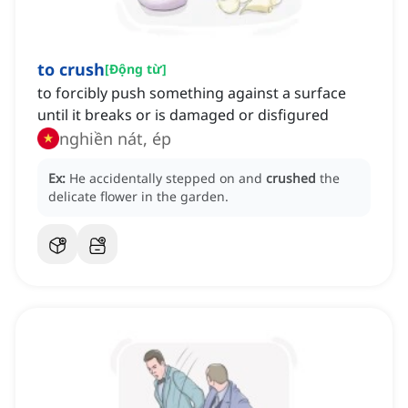
to crush
[
Động từ
]
to forcibly push something against a surface
until it breaks or is damaged or disfigured
nghiền nát, ép
Ex:
He accidentally stepped on and
crushed
the
delicate flower in the garden.