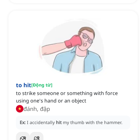
to hit
[
Động từ
]
to strike someone or something with force
using one's hand or an object
đánh, đập
Ex:
I accidentally
hit
my thumb with the hammer.