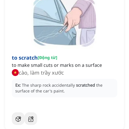
to scratch
[
Động từ
]
to make small cuts or marks on a surface
cào, làm trầy xước
Ex:
The sharp rock accidentally
scratched
the
surface of the car's paint.