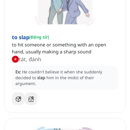
to slap
[
Động từ
]
to hit someone or something with an open
hand, usually making a sharp sound
tát, đánh
Ex:
He couldn't believe it when she suddenly
decided to
slap
him in the midst of their
argument.