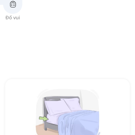
Đố vui