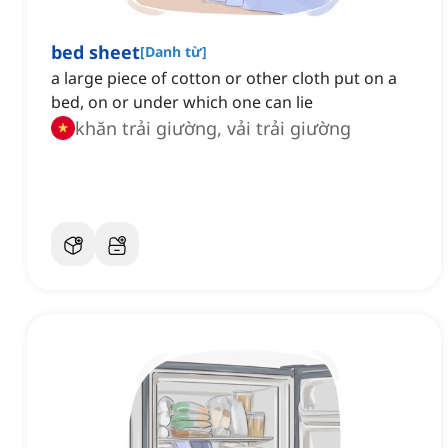
bed sheet
[
Danh từ
]
a large piece of cotton or other cloth put on a
bed, on or under which one can lie
khăn trải giường, vải trải giường