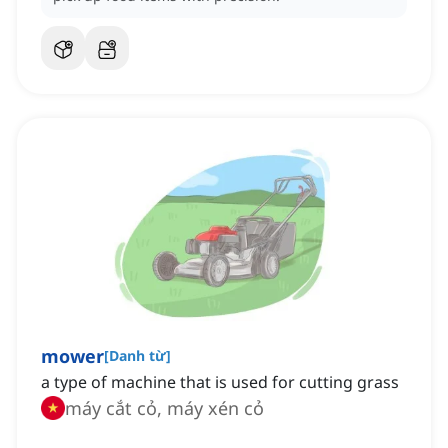
mower
[
Danh từ
]
a type of machine that is used for cutting grass
máy cắt cỏ, máy xén cỏ