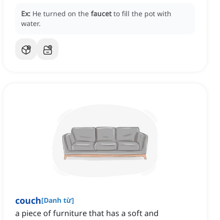
Ex:
He turned on the
faucet
to fill the pot with
water.
couch
[
Danh từ
]
a piece of furniture that has a soft and