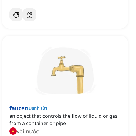
faucet
[
Danh từ
]
an object that controls the flow of liquid or gas
from a container or pipe
vòi nước