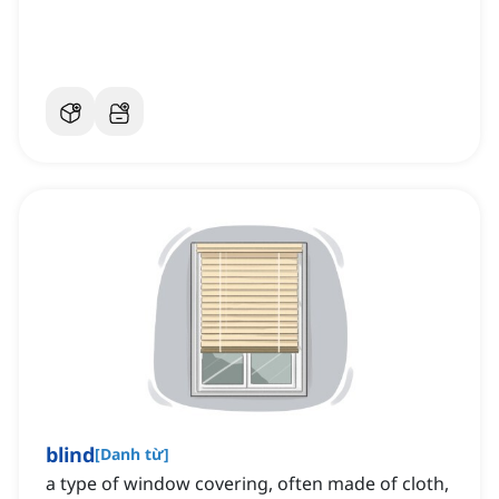
blind
[
Danh từ
]
a type of window covering, often made of cloth,