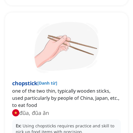
chopstick
[
Danh từ
]
one of the two thin, typically wooden sticks,
used particularly by people of China, Japan, etc.,
to eat food
đũa, đũa ăn
Ex:
Using chopsticks requires practice and skill to
pick up food items with precision.