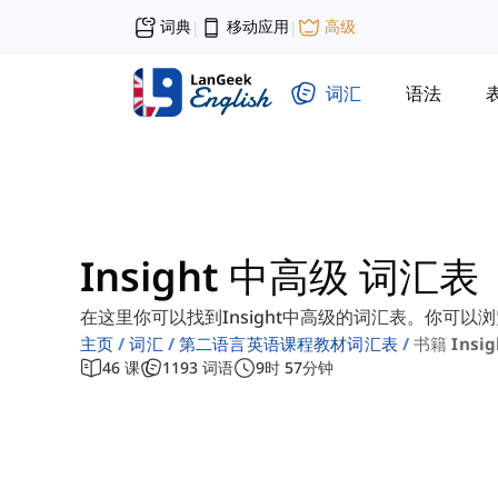
词典
移动应用
高级
|
|
词汇
语法
Insight 中高级 词汇表
在这里你可以找到Insight中高级的词汇表。你可以
主页
词汇
第二语言英语课程教材词汇表
书籍 Insi
46
课
1193
词语
9
时
57
分钟