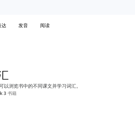
表达
发音
阅读
词汇
列表。您可以浏览书中的不同课文并学习词汇。
lk 3 书籍