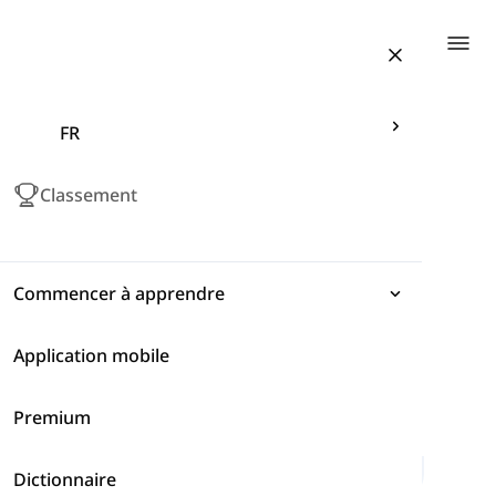
Togg
FR
Classement
Commencer à apprendre
Application mobile
Expressions
Sentiments
-
Preocupación
Premium
Grammaire
Dictionnaire
Vocabulaire