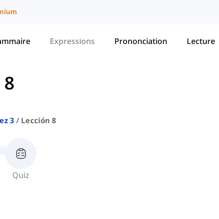
mium
ammaire
Expressions
Prononciation
Lecture
 8
ez 3
Lección 8
Quiz