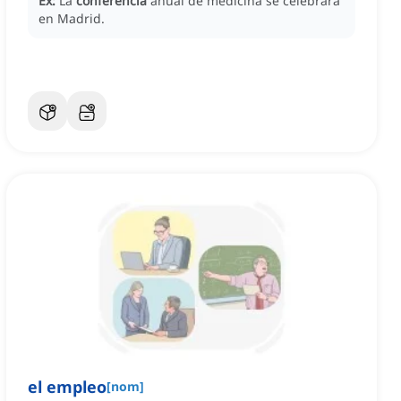
Ex:
La
conferencia
anual de medicina se celebrará
en Madrid.
el empleo
[
nom
]