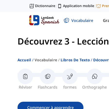
Dictionnaire
Application mobile
Pre
|
|
Vocabulaire
Gr
Découvrez 3
-
Lección
Accueil
Vocabulaire
Libros De Texto
Découvr
Réviser
Flashcards
formes
Orthographe
Commencer à apprendre