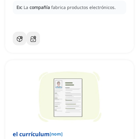
Ex:
La
compañía
fabrica productos electrónicos.
el currículum
[
nom
]