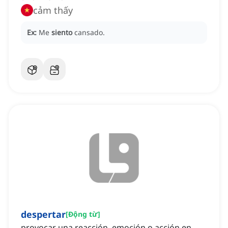
cảm thấy
Ex:
Me
siento
cansado.
despertar
[
Động từ
]
provocar una reacción, emoción o acción en