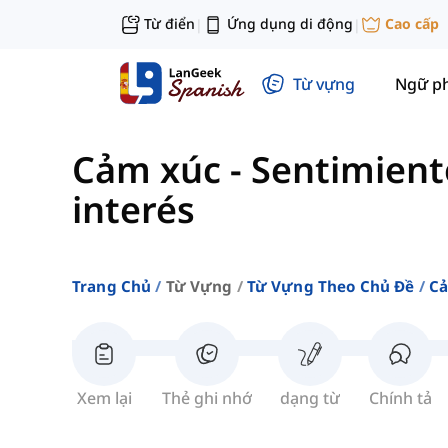
Từ điển
Ứng dụng di động
Cao cấp
|
|
Từ vựng
Ngữ p
Cảm xúc
-
Sentimient
interés
Trang Chủ
Từ Vựng
Từ Vựng Theo Chủ Đề
Cả
Xem lại
Thẻ ghi nhớ
dạng từ
Chính tả