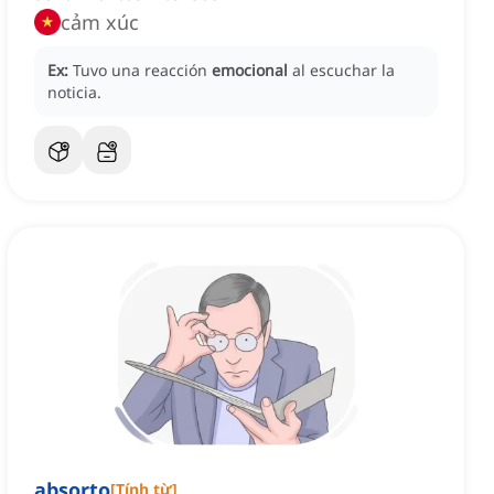
cảm xúc
Ex:
Tuvo una reacción
emocional
al escuchar la
noticia.
absorto
[
Tính từ
]