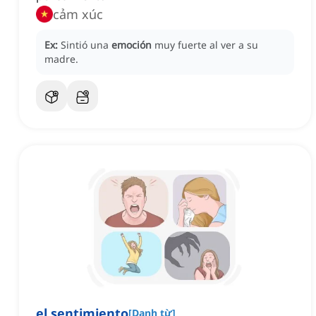
cảm xúc
Ex:
Sintió una
emoción
muy fuerte al ver a su
madre.
el sentimiento
[
Danh từ
]