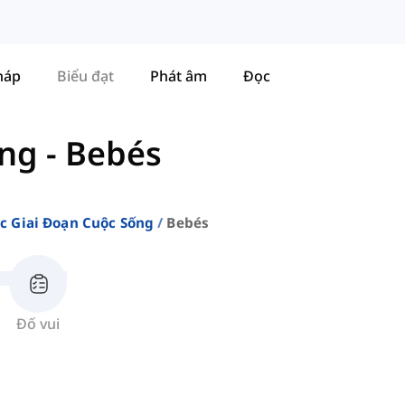
háp
Biểu đạt
Phát âm
Đọc
ống
-
‌Bebés
c Giai Đoạn Cuộc Sống
‌bebés
Đố vui