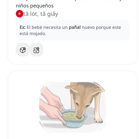
niños pequeños
tã lót, tã giấy
Ex:
El bebé necesita un
pañal
nuevo porque este
está mojado.