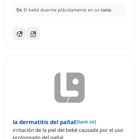
Ex:
El bebé duerme plácidamente en su
cuna
.
la dermatitis del pañal
[
Danh từ
]
irritación de la piel del bebé causada por el uso
prolongado del pañal