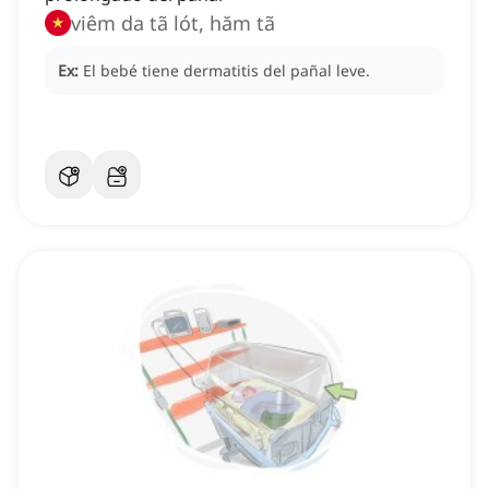
viêm da tã lót, hăm tã
Ex:
El bebé tiene dermatitis del pañal leve.