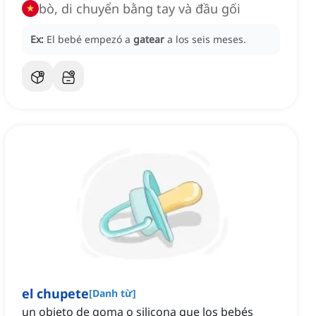
bò, di chuyển bằng tay và đầu gối
Ex:
El bebé empezó a
gatear
a los seis meses.
el chupete
[
Danh từ
]
un objeto de goma o silicona que los bebés