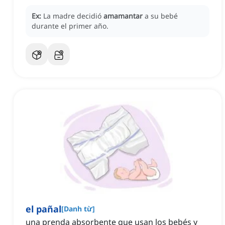
Ex:
La madre decidió
amamantar
a su bebé
durante el primer año.
el pañal
[
Danh từ
]
una prenda absorbente que usan los bebés y