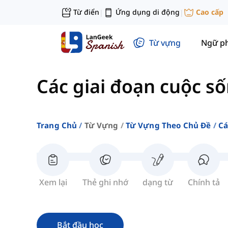
Từ điển
Ứng dụng di động
Cao cấp
|
|
Từ vựng
Ngữ p
Các giai đoạn cuộc s
Trang Chủ
Từ Vựng
Từ Vựng Theo Chủ Đề
Cá
Xem lại
Thẻ ghi nhớ
dạng từ
Chính tả
Bắt đầu học