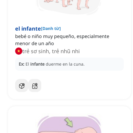
el infante
[
Danh từ
]
bebé o niño muy pequeño, especialmente
menor de un año
trẻ sơ sinh, trẻ nhũ nhi
Ex:
El
infante
duerme en la cuna.