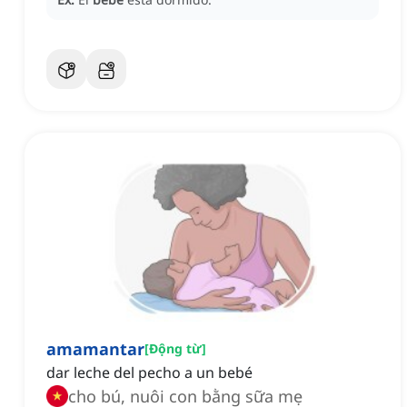
amamantar
[
Động từ
]
dar leche del pecho a un bebé
cho bú, nuôi con bằng sữa mẹ