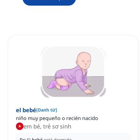
el bebé
[
Danh từ
]
niño muy pequeño o recién nacido
em bé, trẻ sơ sinh
Ex:
El
bebé
está dormido.