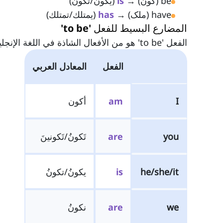
be (کون) →
is
(يكون/تكون)
have (ملک) →
has
(يمتلك/تمتلك)
المضارع البسيط للفعل 'to be'
الفعل 'to be' هو من الأفعال الشاذة في اللغة الإنجليزية. في الجدول أدناه، يمكنك رؤية أشكاله في زمن المضارع البسيط:
الفعل
المعادل العربي
I
am
أكون
you
are
تَكونُ/تَكونينَ
he/she/it
is
يكونُ/تكونُ
we
are
نكونُ