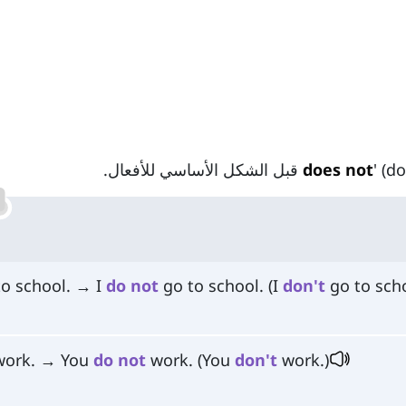
الأساسي للأفعال.
does not
to school. → I
do
not
go to school. (I
don't
go to scho
work. → You
do
not
work. (You
don't
work.)