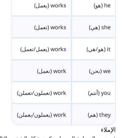
he (هو)
s
work
(يعمل)
she (هي)
s
work
(تعمل)
it (هو/هي)
s
work
(يعمل/تعمل)
we (نحن)
work (نعمل)
you (أنتم)
work (تعملون/تعملن)
they (هم)
work (يعملون/يعملن)
الإملاء