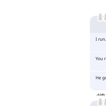
I ru
You 
He g
بعده.