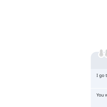
I go 
You 