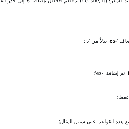
لأفعال بإضافة '
s
' إلى جذر ال
ضاف '
-es
' بدلاً من 's':
i
' ثم إضافة '-es':
 فقط:
ع هذه القواعد. على سبيل المثال: