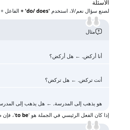
الأسئلة
لصنع سؤال نعم/لا، استخدم
'do/ does' +
الفاعل + 
مثال
أنا أركض. ← هل أركض؟
أنت تركض. ← هل تركض؟
هو يذهب إلى المدرسة. ← هل يذهب إلى المدرس
إذا كان الفعل الرئيسي في الجملة هو '
to be
'، فإن 