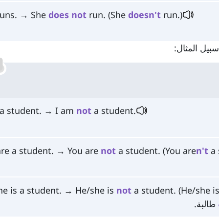
runs. → She
does
not
run. (She
doesn't
run.)
سبيل المثال:
 a student. → I am
not
a student.
are a student. → You are
not
a student. (You are
n't
a 
he is a student. → He/she is
not
a student. (He/she i
طالبة.