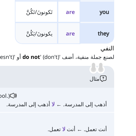
you
are
تَكونونَ/تَكُنَّ
they
are
يكونونَ/يَكُنَّ
النفي
لصنع جملة منفية، أضف '
' (don't) أو '
do not
' (doesn't) قبل الشكل 
مثال
ol.)
أذهب إلى المدرسة. ←
لا
أذهب إلى المدرسة.
أنت تعمل. ← أنت
لا
تعمل.