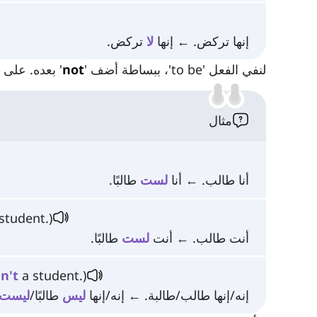
إنها تركض. ← إنها
لا
تركض.
لنفي الفعل 'to be'، ببساطة أضف '
not
' بعده. على 
مثال
أنا طالب. ← أنا
لست
طالبًا.
student.)
أنت طالب. ← أنت
لست
طالبًا.
s
n't
a student.)
إنه/إنها طالب/طالبة. ← إنه/إنها
ليس
طالبًا/
ليست