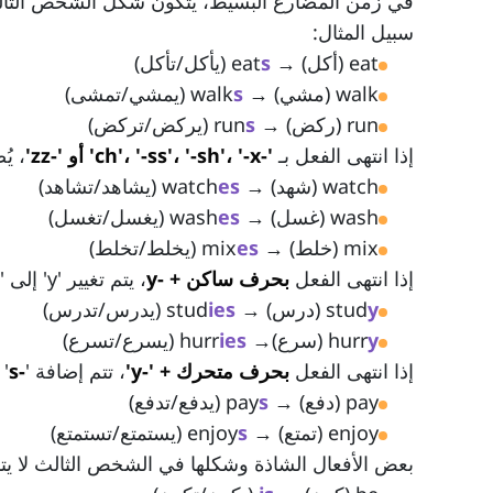
في زمن المضارع البسيط، يتكون شكل الشخص الثالث المفرد (he, she, it) لمعظم ا
سبيل المثال:
eat (أكل) → eat
s
(يأكل/تأكل)
walk (مشي) → walk
s
(يمشي/تمشى)
run (ركض) → run
s
(يركض/تركض)
إذا انتهى الفعل بـ
'-ch'، '-ss'، '-sh'، '-x' أو '-zz'
، يُ
watch (شهد) → watch
es
(يشاهد/تشاهد)
wash (غسل) → wash
es
(يغسل/تغسل)
mix (خلط) → mix
es
(يخلط/تخلط)
إذا انتهى الفعل
بحرف ساكن + -y
، يتم تغيير 'y' إلى '
y
stud
(درس) → stud
ies
(يدرس/تدرس)
y
hurr
(سرع)→ hurr
ies
(يسرع/تسرع)
إذا انتهى الفعل
بحرف متحرك + '-y'
، تتم إضافة '
-s
'
pay (دفع) → pay
s
(يدفع/تدفع)
enjoy (تمتع) → enjoy
s
(يستمتع/تستمتع)
بعض الأفعال الشاذة وشكلها في الشخص الثالث لا يتب