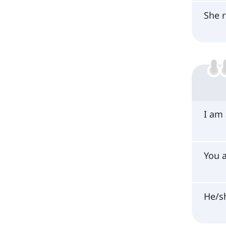
She 
I am
You 
He/s