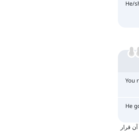
He/s
You 
He g
ز آن قرار