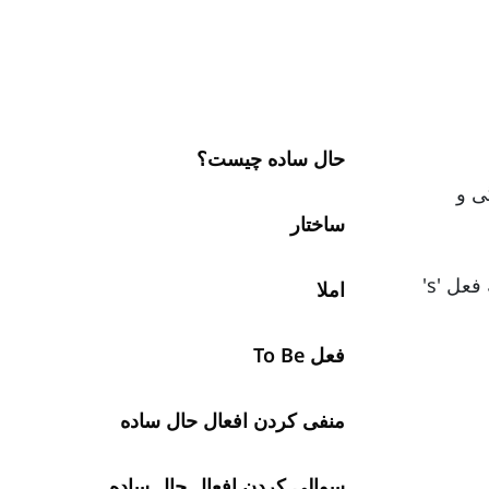
حال ساده چیست؟
ی و
ساختار
زمان حال ساده از ریشه‌ی فعل تشکیل می‌شود، و برای فاعل‌های سوم شخص مفرد (او (مذکر)، او (مؤنث)، آن) به فعل 's'
املا
فعل To Be
منفی کردن افعال حال ساده
سوالی کردن افعال حال ساده