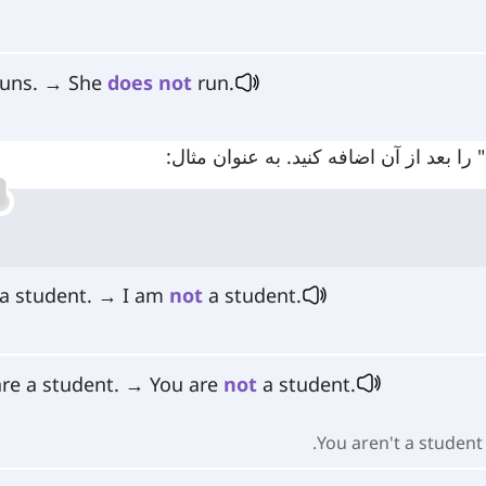
runs. → She
does
not
run.
 a student. → I am
not
a student.
are a student. → You are
not
a student.