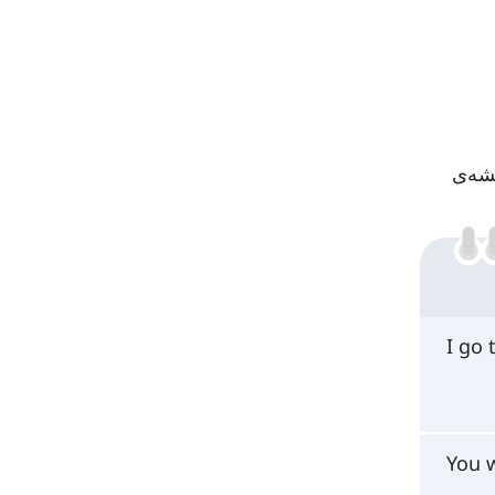
does no) را به قبل از ریشه‌ی
I go 
You 