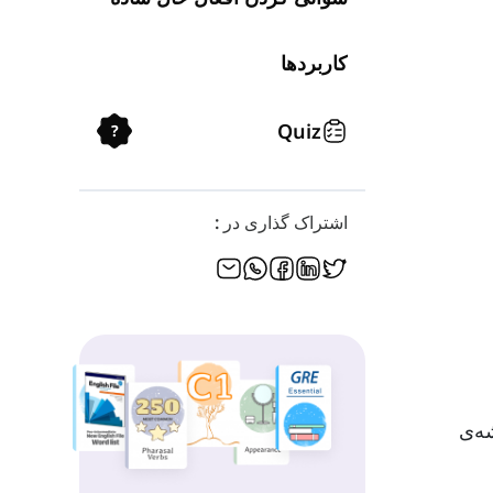
کاربردها
Quiz
?
اشتراک گذاری در :
بیشتر افعال با اضافه کردن 's' به ریشه‌ی