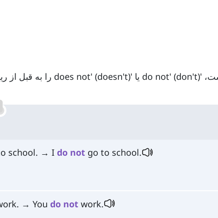
برای منفی کردن جملاتی که فعل آن‌ها حال ساده است، 'do not' (don't) یا 't' (doesn't
to school. → I
do
not
go to school.
work. → You
do
not
work.