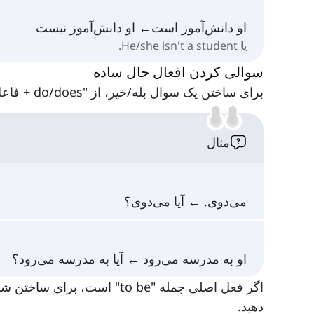
او دانش‌آموز است← او دانش‌آموز نیست
یا He/she isn't a student.
سوالی کردن افعال حال ساده
برای ساختن یک سوال بله/خیر، از "do/does + فاعل + ریشه‌ی فعل" در ابتدای جمله استفاده کنید.
مثال
می‌دوی. ← آیا می‌دوی؟
او به مدرسه می‌رود ← آیا به مدرسه می‌رود؟
اگر فعل اصلی جمله "to be" ا
دهید.