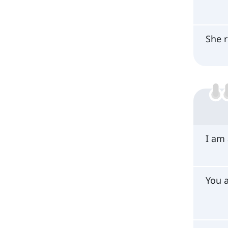
She 
I am
You 