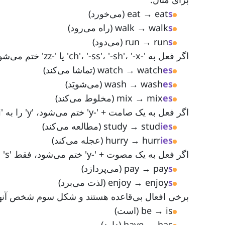
s
eat → eat
(می‌خورد)
s
walk → walk
(راه می‌رود)
s
run → run
(می‌دود)
اگر فعل به '-ch'، '-ss'، '-sh'، '-x' یا '-zz' ختم می‌شود، به جای 's'، '-es' اضافه کنید:
es
watch → watch
(تماشا می‌کند)
es
wash → wash
(می‌شویَد)
es
mix → mix
(مخلوط می‌کند)
اگر فعل به یک صامت + '-y' ختم می‌شود، 'y' را به 'i' تغییر داده و سپس '-es' اضافه کنید:
ies
study → stud
(مطالعه می‌کند)
ies
hurry → hurr
(عجله می‌کند)
اگر فعل به یک مصوت + '-y' ختم می‌شود، فقط 's' اضافه کنید:
s
pay → pay
(می‌پردازد)
s
enjoy → enjoy
(لذت می‌برد)
برخی افعال بی‌قاعده هستند و شکل سوم شخص آنها از
be → is (است)
have → has (دارد)