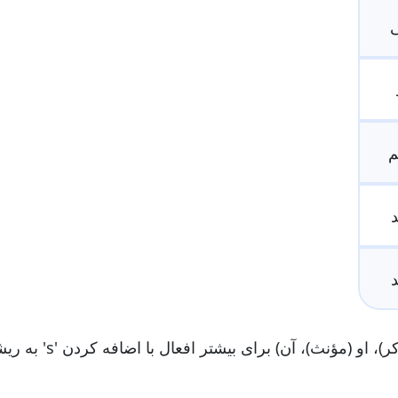
ی
م
د
د
در زمان حال ساده، شکل سوم شخص مفرد (او (مذکر)، او (مؤنث)، آن) برای 