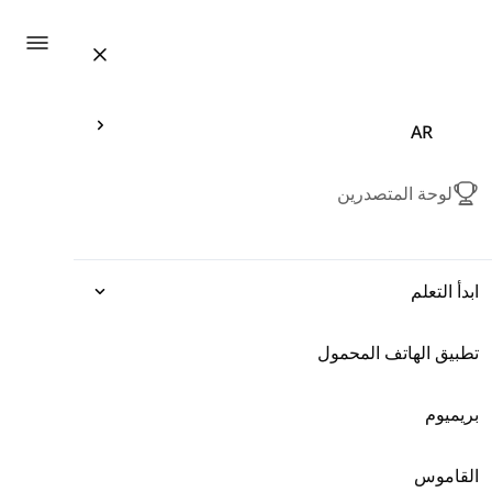
ation
AR
لوحة المتصدرين
ابدأ التعلم
التعبيرات
تطبيق الهاتف المحمول
الدرس 36
-
مهارات كلمات SAT 3
بريميوم
القواعد
القاموس
المفردات