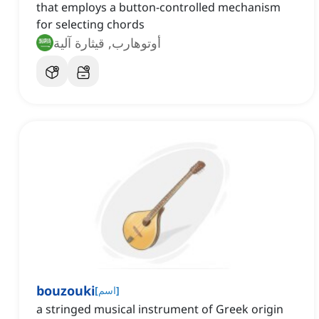
that employs a button-controlled mechanism
for selecting chords
أوتوهارب, قيثارة آلية
bouzouki
]
اسم
[
a stringed musical instrument of Greek origin