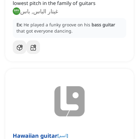
lowest pitch in the family of guitars
غيتار الباس, باس
Ex:
He played a funky groove on his
bass guitar
that got everyone dancing.
Hawaiian guitar
]
اسم
[