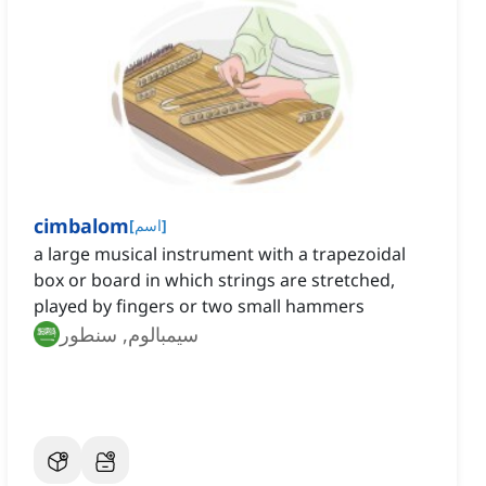
cimbalom
]
اسم
[
a large musical instrument with a trapezoidal
box or board in which strings are stretched,
played by fingers or two small hammers
سيمبالوم, سنطور