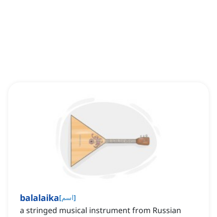
balalaika
]
اسم
[
a stringed musical instrument from Russian