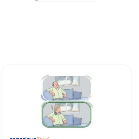
[
বিশেষণ
]