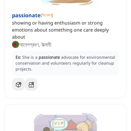
passionate
[
বিশেষণ
]
showing or having enthusiasm or strong
emotions about something one care deeply
about
আবেগপ্রবণ, উত্সাহী
Ex:
She is a
passionate
advocate for environmental
conservation and volunteers regularly for cleanup
projects.