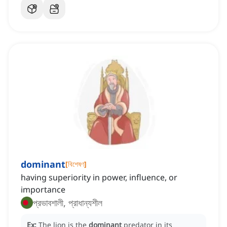
dominant
[
বিশেষণ
]
having superiority in power, influence, or
importance
প্রভাবশালী, প্রাধান্যশীল
Ex:
The lion is the
dominant
predator in its