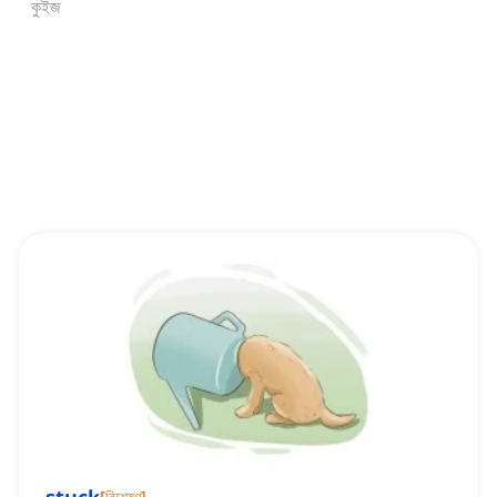
কুইজ
[
বিশেষণ
]