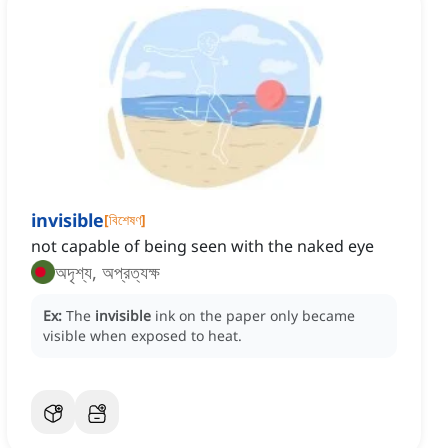
invisible
[
বিশেষণ
]
not capable of being seen with the naked eye
অদৃশ্য, অপ্রত্যক্ষ
Ex:
The
invisible
ink on the paper only became
visible when exposed to heat.