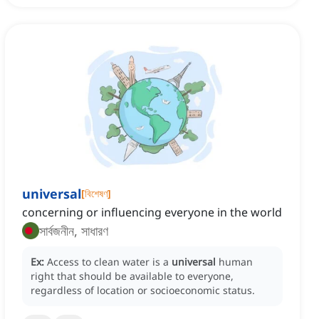
universal
[
বিশেষণ
]
concerning or influencing everyone in the world
সার্বজনীন, সাধারণ
Ex:
Access to clean water is a
universal
human
right that should be available to everyone,
regardless of location or socioeconomic status.