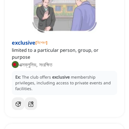
exclusive
[
বিশেষণ
]
limited to a particular person, group, or
purpose
এক্সক্লুসিভ, সংরক্ষিত
Ex:
The club offers
exclusive
membership
privileges, including access to private events and
facilities.