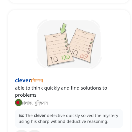
clever
[
বিশেষণ
]
able to think quickly and find solutions to
problems
চালাক, বুদ্ধিমান
Ex:
The
clever
detective quickly solved the mystery
using his sharp wit and deductive reasoning.