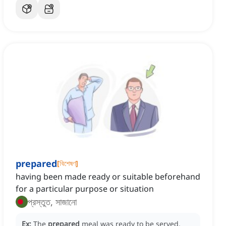
prepared
[
বিশেষণ
]
having been made ready or suitable beforehand
for a particular purpose or situation
প্রস্তুত, সাজানো
Ex:
The
prepared
meal was ready to be served.