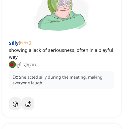
silly
[
বিশেষণ
]
showing a lack of seriousness, often in a playful
way
মূর্খ, হাস্যকর
Ex:
She acted silly during the meeting, making
everyone laugh.