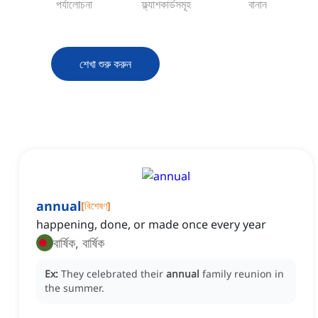
পর্যালোচনা
ফ্ল্যাশকার্ডসমূহ
বানান
শেখা শুরু করুন
annual
[
বিশেষণ
]
happening, done, or made once every year
বার্ষিক, বার্ষিক
Ex:
They celebrated their
annual
family reunion in
the summer.