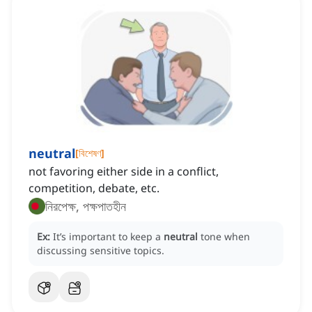
neutral
[
বিশেষণ
]
not favoring either side in a conflict,
competition, debate, etc.
নিরপেক্ষ, পক্ষপাতহীন
Ex:
It’s important to keep a
neutral
tone when
discussing sensitive topics.