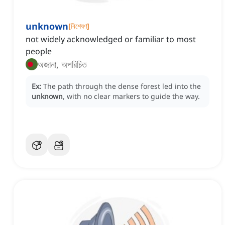
unknown
[
বিশেষণ
]
not widely acknowledged or familiar to most
people
অজানা, অপরিচিত
Ex:
The path through the dense forest led into the
unknown
, with no clear markers to guide the way.