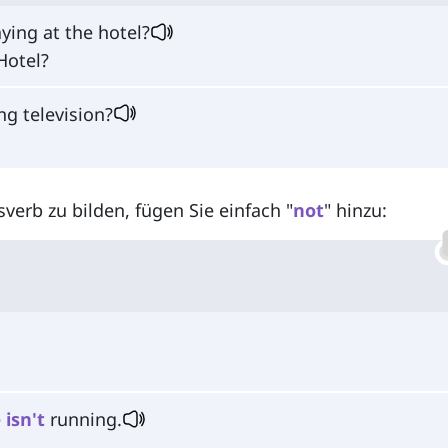
ying at the hotel?
Hotel?
g television?
fsverb zu bilden, fügen Sie einfach "
not
" hinzu:
e
isn't
running.