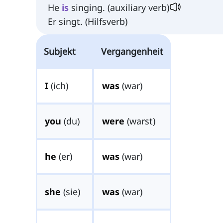
He
is
singing. (auxiliary verb)
Er singt. (Hilfsverb)
Subjekt
Vergangenheit
I
(ich)
was
(war)
you
(du)
were
(warst)
he
(er)
was
(war)
she
(sie)
was
(war)