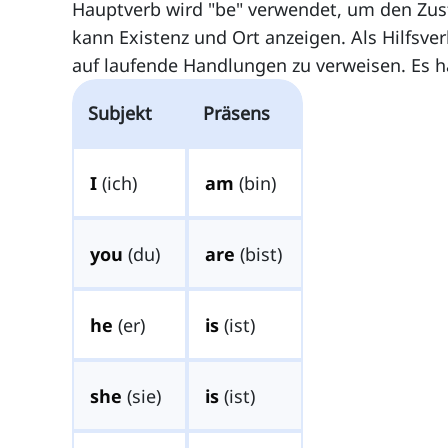
Hauptverb wird "be" verwendet, um den Zust
kann Existenz und Ort anzeigen. Als Hilfsve
auf laufende Handlungen zu verweisen. Es 
Subjekt
Präsens
I
(ich)
am
(bin)
you
(du)
are
(bist)
he
(er)
is
(ist)
she
(sie)
is
(ist)