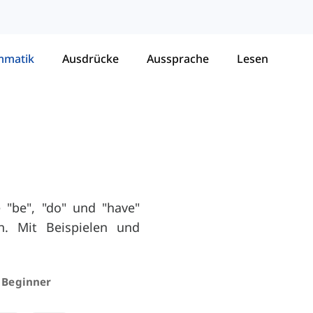
mmatik
Ausdrücke
Aussprache
Lesen
e "be", "do" und "have"
n. Mit Beispielen und
/ Beginner