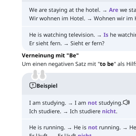
We are staying at the hotel. →
Are
we sta
Wir wohnen im Hotel. → Wohnen wir im 
He is watching television. →
Is
he watchin
Er sieht fern. → Sieht er fern?
Verneinung mit "Be"
Um einen negativen Satz mit "
to be
" als Hil
Beispiel
I am studying. → I am
not
studying.
Ich studiere. → Ich studiere
nicht
.
He is running. → He is
not
running. → H
Er läuft. → Er läuft
nicht
.