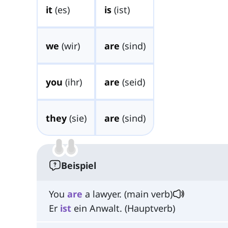
it
(es)
is
(ist)
we
(wir)
are
(sind)
you
(ihr)
are
(seid)
they
(sie)
are
(sind)
Beispiel
You
are
a lawyer. (main verb)
Er
ist
ein Anwalt. (Hauptverb)