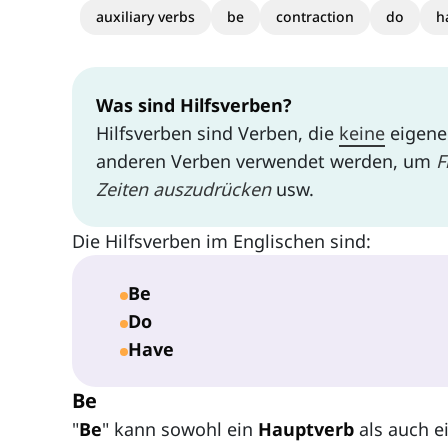
auxiliary verbs
be
contraction
do
h
Was sind Hilfsverben?
Hilfsverben sind Verben, die
keine
eigene
anderen Verben verwendet werden, um
F
Zeiten auszudrücken
usw.
Die Hilfsverben im Englischen sind:
Be
Do
Have
Be
"
Be
" kann sowohl ein
Hauptverb
als auch e