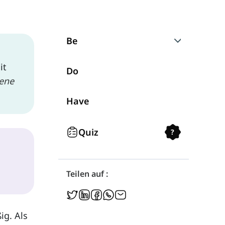
Be
it
Fragen mit "Be"
Do
ene
Verneinung mit "Be"
Have
Quiz
?
Teilen auf :
ig. Als