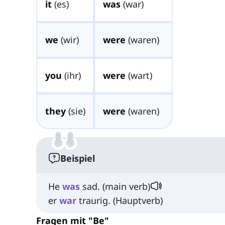
it
(es)
was
(war)
we
(wir)
were
(waren)
you
(ihr)
were
(wart)
they
(sie)
were
(waren)
Beispiel
He
was
sad. (main verb)
er
war
traurig. (Hauptverb)
Fragen mit "Be"