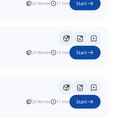
Start
32
Wörter
17
min
Start
24
Wörter
13
min
Start
20
Wörter
11
min