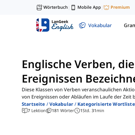
Wörterbuch
Mobile App
Premium
|
|
Vokabular
Gra
Englische Verben, die
Ereignissen Bezeichn
Diese Klassen von Verben veranschaulichen Aktio
von Ereignissen oder Abläufen im Laufe der Zeit 
Startseite
Vokabular
Kategorisierte Wortliste
7
Lektion
181
Wörter
1
Std.
31
min