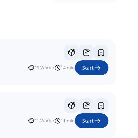
Start
26
Wörter
14
min
Start
21
Wörter
11
min