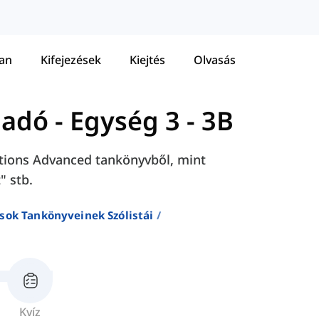
tan
Kifejezések
Kiejtés
Olvasás
ladó
-
Egység 3 - 3B
lutions Advanced tankönyvből, mint
" stb.
sok Tankönyveinek Szólistái
Kvíz