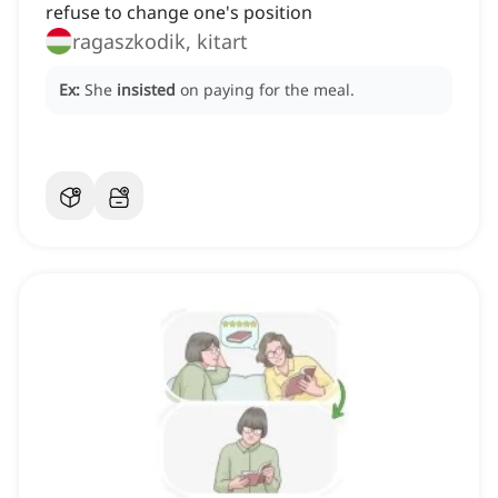
refuse to change one's position
ragaszkodik, kitart
Ex:
She
insisted
on paying for the meal.