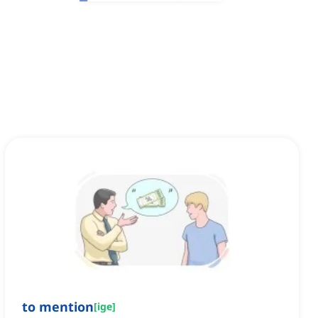
to mention
[
ige
]