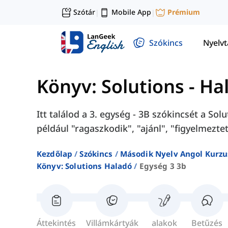
Szótár
Mobile App
Prémium
|
|
Szókincs
Nyelv
Könyv: Solutions - Ha
Itt találod a 3. egység - 3B szókincsét a So
például "ragaszkodik", "ajánl", "figyelmeztet
Kezdőlap
Szókincs
Második Nyelv Angol Kurzu
Könyv: Solutions Haladó
Egység 3 3b
Áttekintés
Villámkártyák
alakok
Betűzés