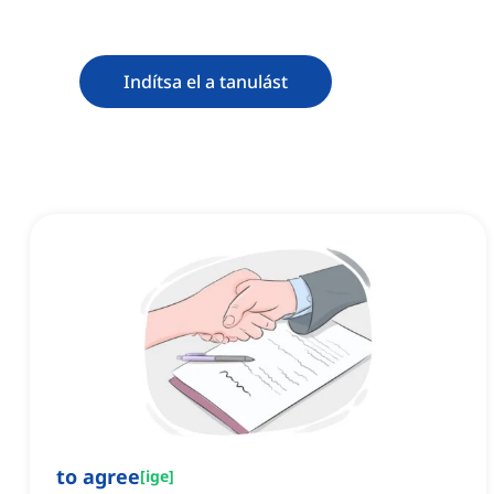
Indítsa el a tanulást
to agree
[
ige
]