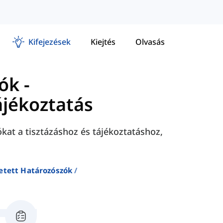
Kifejezések
Kiejtés
Olvasás
zók
-
ájékoztatás
kat a tisztázáshoz és tájékoztatáshoz,
etett Határozószók