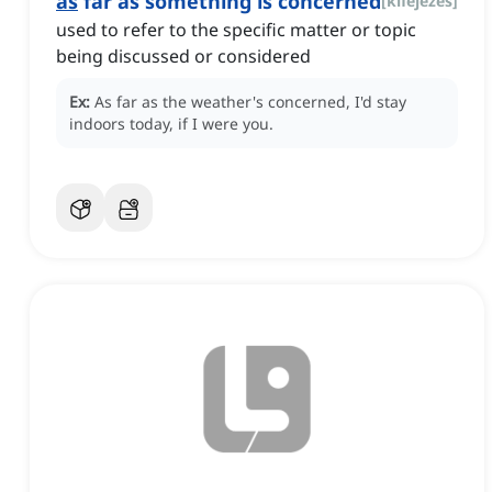
as
far as something is concerned
[
kifejezés
]
used to refer to the specific matter or topic
being discussed or considered
Ex:
As far as the weather's concerned, I'd stay
indoors today, if I were you.