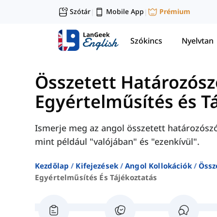
Szótár
Mobile App
Prémium
|
|
Szókincs
Nyelvtan
Összetett Határozós
Egyértelműsítés és T
Ismerje meg az angol összetett határozószó
mint például "valójában" és "ezenkívül".
Kezdőlap
Kifejezések
Angol Kollokációk
Össz
Egyértelműsítés És Tájékoztatás