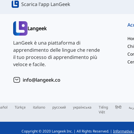
Scarica l'app LanGeek
Langeek
Ho
LanGeek è una piattaforma di
Chi
apprendimento delle lingue che rende
Con
il tuo processo di apprendimento più
veloce e facile.
info@langeek.co
añol
Türkçe
italiano
русский
українська
Tiếng
हिन्दी
بية
Việt
Copyright © 2020 Langeek Inc.
|
All Rights Reserved.
|
Informativa 