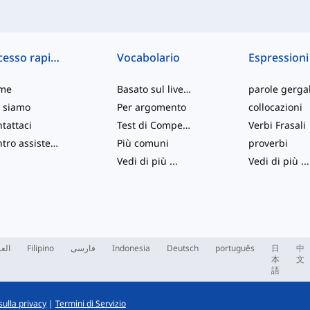
Accesso rapido
Vocabolario
Espressioni
me
Basato sul livello
parole gergal
 siamo
Per argomento
collocazioni
tattaci
Test di Competenza
Verbi Frasali
Centro assistenza
Più comuni
proverbi
Vedi di più
...
Vedi di più
...
العر
Filipino
فارسی
Indonesia
Deutsch
português
日
中
本
文
語
sulla privacy
|
Termini di Servizio