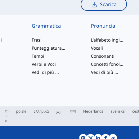
Scarica
Grammatica
Pronuncia
i
Frasi
L'alfabeto inglese
Punteggiatura e Ortografia
Vocali
Tempi
Consonanti
Verbi e Voci
Concetti fonologici
Vedi di più
...
Vedi di più
...
한
polski
Ελληνικά
اردو
বাংলা
Nederlands
svenska
češ
국
어