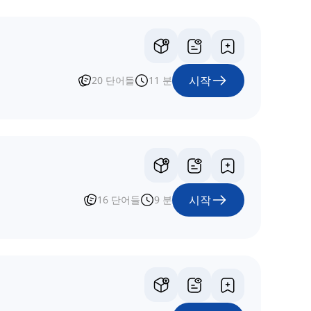
시작
20
단어들
11
분
시작
16
단어들
9
분