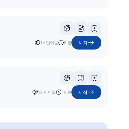
시작
14
단어들
8
분
시작
19
단어들
10
분