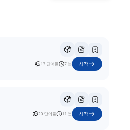
시작
13
단어들
7
분
시작
20
단어들
11
분