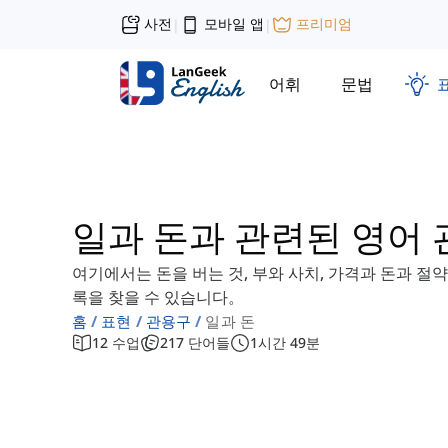
사전
모바일 앱
프리미엄
|
|
어휘
문법
일과 돈과 관련된 영어
여기에서는 돈을 버는 것, 부와 사치, 가격과 돈과 절
록을 찾을 수 있습니다。
홈
표현
관용구
일과 돈
12
수업
217
단어들
1
시간
49
분