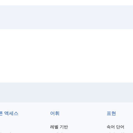
른 액세스
어휘
표현
레벨 기반
속어 단어