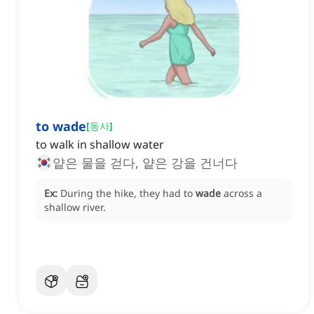
to wade
[
동사
]
to walk in shallow water
얕은 물을 걷다, 얕은 강을 건너다
Ex:
During the hike, they had to
wade
across a
shallow river.