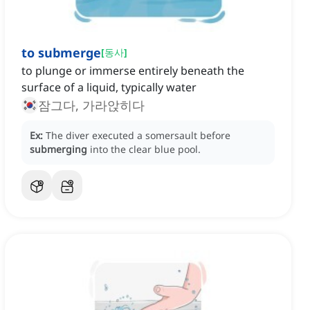
to submerge
[
동사
]
to plunge or immerse entirely beneath the
surface of a liquid, typically water
잠그다, 가라앉히다
Ex:
The diver executed a somersault before
submerging
into the clear blue pool.