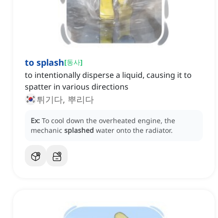
to splash
[
동사
]
to intentionally disperse a liquid, causing it to
spatter in various directions
튀기다, 뿌리다
Ex:
To cool down the overheated engine, the
mechanic
splashed
water onto the radiator.