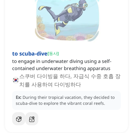
to scuba-dive
[
동사
]
to engage in underwater diving using a self-
contained underwater breathing apparatus
스쿠버 다이빙을 하다, 자급식 수중 호흡 장
치를 사용하여 다이빙하다
Ex:
During their tropical vacation, they decided to
scuba-dive to explore the vibrant coral reefs.