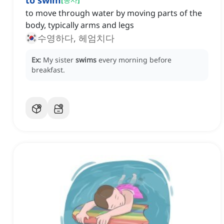
to swim
to move through water by moving parts of the
body, typically arms and legs
수영하다, 헤엄치다
Ex:
My sister
swims
every morning before
breakfast.