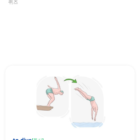
퀴즈
[
동사
]