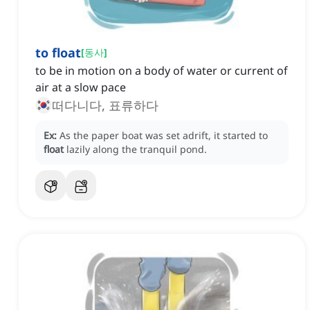
to float
[
동사
]
to be in motion on a body of water or current of
air at a slow pace
떠다니다, 표류하다
Ex:
As the paper boat was set adrift, it started to
float
lazily along the tranquil pond.