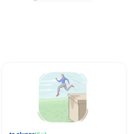
[
동사
]