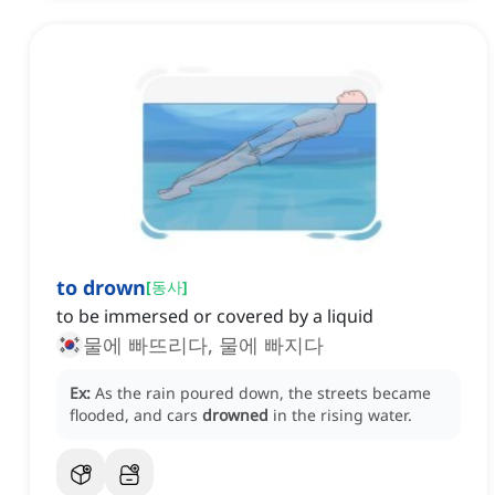
to drown
[
동사
]
to be immersed or covered by a liquid
물에 빠뜨리다, 물에 빠지다
Ex:
As the rain poured down, the streets became
flooded, and cars
drowned
in the rising water.