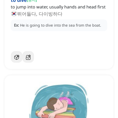
to dive
to jump into water, usually hands and head first
뛰어들다, 다이빙하다
Ex:
He is going to dive into the sea from the boat.