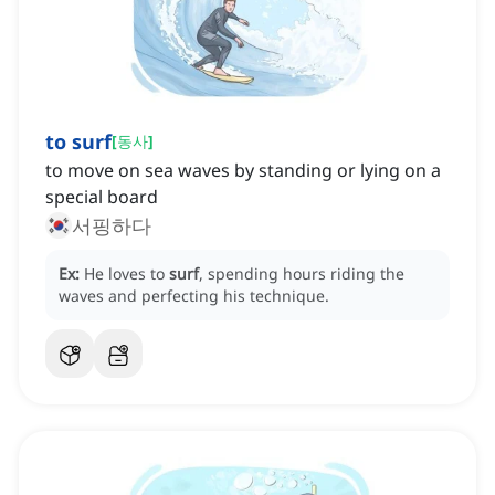
to surf
[
동사
]
to move on sea waves by standing or lying on a
special board
서핑하다
Ex:
He loves to
surf
, spending hours riding the
waves and perfecting his technique.