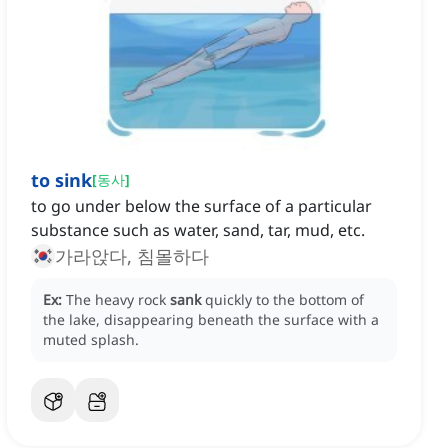
to sink
[
동사
]
to go under below the surface of a particular
substance such as water, sand, tar, mud, etc.
가라앉다, 침몰하다
Ex:
The heavy rock
sank
quickly to the bottom of
the lake, disappearing beneath the surface with a
muted splash.