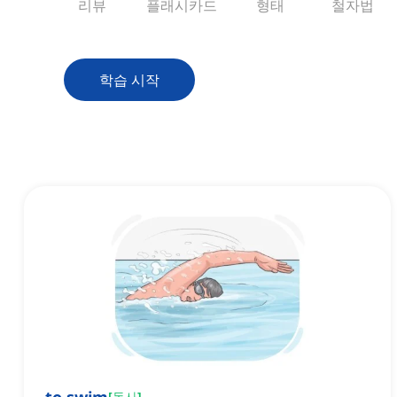
리뷰
플래시카드
형태
철자법
학습 시작
[
동사
]