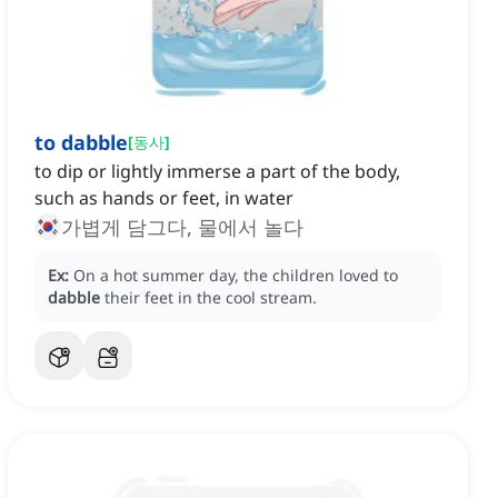
to dabble
[
동사
]
to dip or lightly immerse a part of the body,
such as hands or feet, in water
가볍게 담그다, 물에서 놀다
Ex:
On a hot summer day, the children loved to
dabble
their feet in the cool stream.