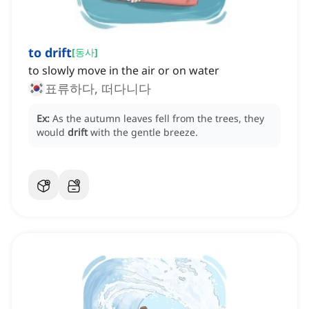
to drift
[
동사
]
to slowly move in the air or on water
표류하다, 떠다니다
Ex:
As the autumn leaves fell from the trees, they
would
drift
with the gentle breeze.