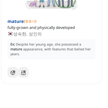
mature
[
형용사
]
fully-grown and physically developed
성숙한, 성인의
Ex:
Despite her young age, she possessed a
mature
appearance, with features that belied her
years.