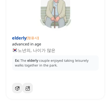
elderly
[
형용사
]
advanced in age
노년의, 나이가 많은
Ex:
The
elderly
couple enjoyed taking leisurely
walks together in the park.