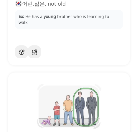
어린,젊은, not old
Ex:
He has a
young
brother who is learning to
walk.