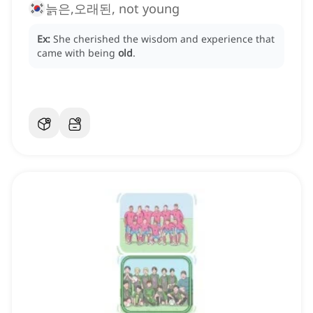
늙은,오래된, not young
Ex:
She cherished the wisdom and experience that
came with being
old
.