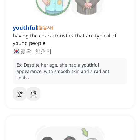
youthful
[
형용사
]
having the characteristics that are typical of
young people
젊은, 청춘의
Ex:
Despite her age, she had a
youthful
appearance, with smooth skin and a radiant
smile.