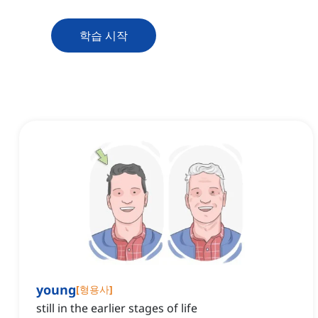
학습 시작
young
[
형용사
]
still in the earlier stages of life