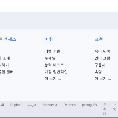
른 액세스
어휘
표현
레벨 기반
속어 단어
사 소개
주제별
연어 표현
의하기
능력 테스트
구동사
움말 센터
가장 일반적인
속담
더 보기
...
더 보기
...
العر
Filipino
فارسی
Indonesia
Deutsch
português
日
中
本
文
語