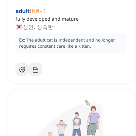
adult
[
형용사
]
fully developed and mature
성인, 성숙한
Ex:
The adult cat is independent and no longer
requires constant care like a kitten.