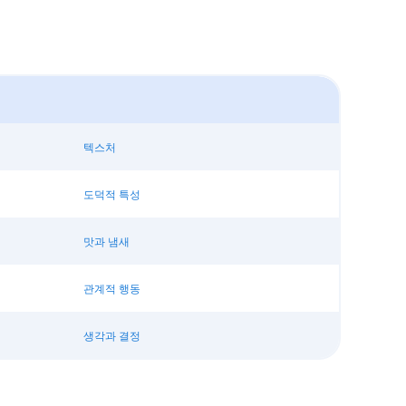
텍스처
도덕적 특성
맛과 냄새
관계적 행동
생각과 결정