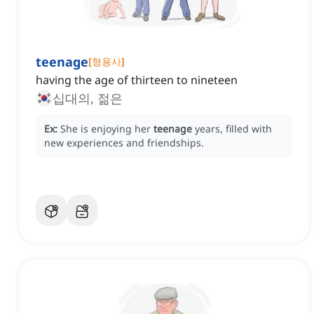
teenage
[
형용사
]
having the age of thirteen to nineteen
십대의, 젊은
Ex:
She is enjoying her
teenage
years, filled with
new experiences and friendships.