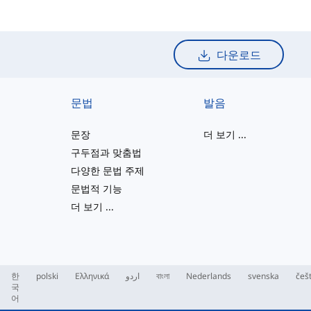
다운로드
문법
발음
문장
더 보기
...
구두점과 맞춤법
다양한 문법 주제
문법적 기능
더 보기
...
한
polski
Ελληνικά
اردو
বাংলা
Nederlands
svenska
češ
국
어