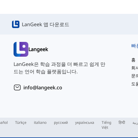
LanGeek 앱 다운로드
빠
Langeek
홈
LanGeek은 학습 과정을 더 빠르고 쉽게 만
회
드는 언어 학습 플랫폼입니다.
문
도
info@langeek.co
añol
Türkçe
italiano
русский
українська
Tiếng
हिन्दी
بية
Việt