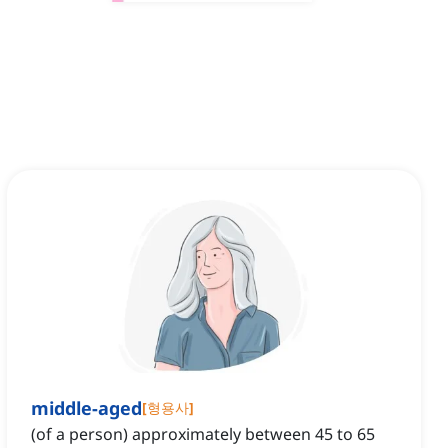
middle-aged
[
형용사
]
(of a person) approximately between 45 to 65