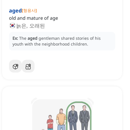
aged
[
형용사
]
old and mature of age
늙은, 오래된
Ex:
The
aged
gentleman shared stories of his
youth with the neighborhood children.