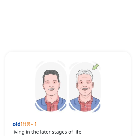
old
[
형용사
]
living in the later stages of life